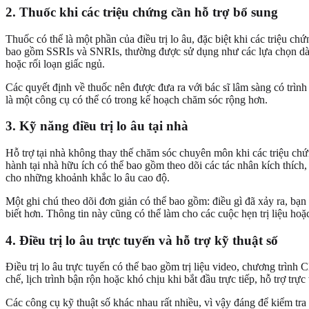
2. Thuốc khi các triệu chứng cần hỗ trợ bổ sung
Thuốc có thể là một phần của điều trị lo âu, đặc biệt khi các triệu 
bao gồm SSRIs và SNRIs, thường được sử dụng như các lựa chọn dài h
hoặc rối loạn giấc ngủ.
Các quyết định về thuốc nên được đưa ra với bác sĩ lâm sàng có trình 
là một công cụ có thể có trong kế hoạch chăm sóc rộng hơn.
3. Kỹ năng điều trị lo âu tại nhà
Hỗ trợ tại nhà không thay thế chăm sóc chuyên môn khi các triệu chứ
hành tại nhà hữu ích có thể bao gồm theo dõi các tác nhân kích thíc
cho những khoảnh khắc lo âu cao độ.
Một ghi chú theo dõi đơn giản có thể bao gồm: điều gì đã xảy ra, bạn 
biết hơn. Thông tin này cũng có thể làm cho các cuộc hẹn trị liệu hoặ
4. Điều trị lo âu trực tuyến và hỗ trợ kỹ thuật số
Điều trị lo âu trực tuyến có thể bao gồm trị liệu video, chương trì
chế, lịch trình bận rộn hoặc khó chịu khi bắt đầu trực tiếp, hỗ trợ trự
Các công cụ kỹ thuật số khác nhau rất nhiều, vì vậy đáng để kiểm tr