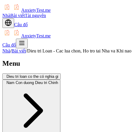
AnxietyTest.me
Nhà
Bài viết
Tài nguyên
Câu đố
AnxietyTest.me
Câu đố
Nhà
/
Bài viết
/
Dieu tri Loan - Cac lua chon, Ho tro tai Nha va Khi na
Menu
Dieu tri loan co the có nghia gi
Nam Con duong Dieu tri Chinh