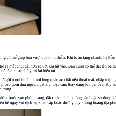
úng có thể giúp bạn vượt qua đỉnh điểm. Khi lo âu tăng nhanh, hệ thần 
thở ra một chút dài hơn so với khi hít vào. Bạn cũng có thể đặt tên ba 
ó là đưa sự chú ý trở lại hiện tại.
. Ngồi ở nơi ổn định, nới lỏng quần áo chật nếu thoải mái, nhấp một 
, bao gồm đau ngực, ngất xỉu hoặc cảm thấy đáng lo ngại về mặt y tế, 
n trọng.
nhắn, bước vào phòng sáng, đặt cả hai chân xuống sàn hoặc sử dụng kế
 liên hệ ngay với dịch vụ khẩn cấp hoặc đường dây khủng hoảng địa ph