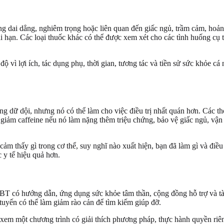
chứng dai dẳng, nghiêm trọng hoặc liên quan đến giấc ngủ, trầm cảm, ho
ạn. Các loại thuốc khác có thể được xem xét cho các tình huống cụ thể
độ vì lợi ích, tác dụng phụ, thời gian, tương tác và tiền sử sức khỏe c
ng dữ dội, nhưng nó có thể làm cho việc điều trị nhất quán hơn. Các 
h, giảm caffeine nếu nó làm nặng thêm triệu chứng, bảo vệ giấc ngủ, v
cảm thấy gì trong cơ thể, suy nghĩ nào xuất hiện, bạn đã làm gì và điều
c y tế hiệu quả hơn.
nh CBT có hướng dẫn, ứng dụng sức khỏe tâm thần, cộng đồng hỗ trợ và 
c tuyến có thể làm giảm rào cản để tìm kiếm giúp đỡ.
a xem một chương trình có giải thích phương pháp, thực hành quyền ri