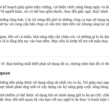
ột kế hoạch giúp giảm triệu chứng, cải thiện chức năng hàng ngày và 
Với người khác, nó có thể bao gồm thuốc, thay đổi giấc ngủ, thực hành 
 đường rộng hơn. Các kỹ năng đối phó là những công cụ bạn sử dụng ng
 ba: nó cung cấp bản chụp có cấu trúc dựa trên các khung sàng lọc phổ
 gian, tiền sử cá nhân, khả năng tiếp cận chăm sóc và những gì lo âu đan
h là lo lắng liên tục vào ban đêm. Mục tiêu là khớp hỗ trợ với mẫu th
tế. Bạn không nhất thiết phải sử dụng tất cả, nhưng nhìn bản đồ có thể
 quan
hững liệu pháp được sử dụng rộng rãi nhất cho lo âu. Nó giúp mọi người
, thực hành phản ứng mới và xây dựng các kỹ năng giúp cuộc sống hàng n
 phơi nhiễm có thể được sử dụng khi né tránh đang giữ lo âu tại chỗ, ch
iệc thay đổi mối quan hệ của bạn với suy nghĩ lo âu thay vì tranh luận 