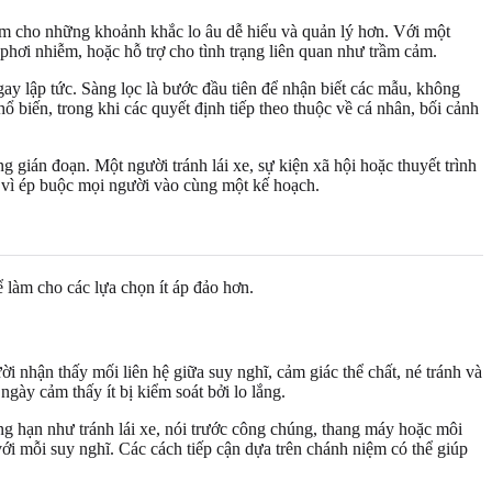
làm cho những khoảnh khắc lo âu dễ hiểu và quản lý hơn. Với một
phơi nhiễm, hoặc hỗ trợ cho tình trạng liên quan như trầm cảm.
ay lập tức. Sàng lọc là bước đầu tiên để nhận biết các mẫu, không
 biến, trong khi các quyết định tiếp theo thuộc về cá nhân, bối cảnh
g gián đoạn. Một người tránh lái xe, sự kiện xã hội hoặc thuyết trình
ay vì ép buộc mọi người vào cùng một kế hoạch.
 làm cho các lựa chọn ít áp đảo hơn.
 nhận thấy mối liên hệ giữa suy nghĩ, cảm giác thể chất, né tránh và
gày cảm thấy ít bị kiểm soát bởi lo lắng.
ẳng hạn như tránh lái xe, nói trước công chúng, thang máy hoặc môi
với mỗi suy nghĩ. Các cách tiếp cận dựa trên chánh niệm có thể giúp