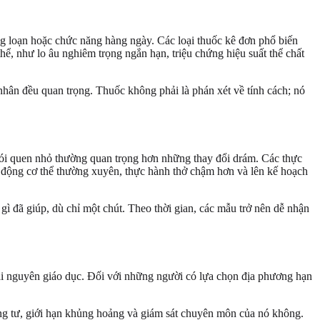
ảng loạn hoặc chức năng hàng ngày. Các loại thuốc kê đơn phổ biến
, như lo âu nghiêm trọng ngắn hạn, triệu chứng hiệu suất thể chất
á nhân đều quan trọng. Thuốc không phải là phán xét về tính cách; nó
thói quen nhỏ thường quan trọng hơn những thay đổi drám. Các thực
ận động cơ thể thường xuyên, thực hành thở chậm hơn và lên kế hoạch
 gì đã giúp, dù chỉ một chút. Theo thời gian, các mẫu trở nên dễ nhận
tài nguyên giáo dục. Đối với những người có lựa chọn địa phương hạn
êng tư, giới hạn khủng hoảng và giám sát chuyên môn của nó không.