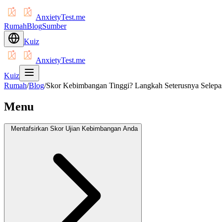
AnxietyTest.me
Rumah
Blog
Sumber
Kuiz
AnxietyTest.me
Kuiz
Rumah
/
Blog
/
Skor Kebimbangan Tinggi? Langkah Seterusnya Selep
Menu
Mentafsirkan Skor Ujian Kebimbangan Anda