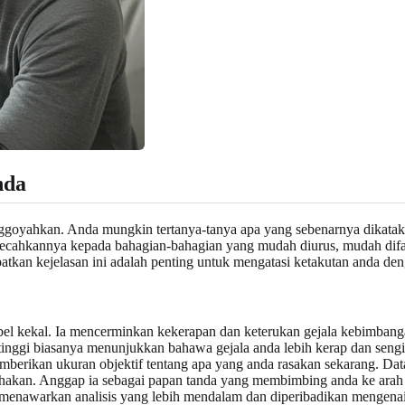
da
yahkan. Anda mungkin tertanya-tanya apa yang sebenarnya dikatakan 
 pecahkannya kepada bahagian-bahagian yang mudah diurus, mudah difa
atkan kejelasan ini adalah penting untuk mengatasi ketakutan anda den
l kekal. Ia mencerminkan kekerapan dan keterukan gejala kebimbanga
ih tinggi biasanya menunjukkan bahawa gejala anda lebih kerap dan sen
mberikan ukuran objektif tentang apa yang anda rasakan sekarang. Data
sahakan. Anggap ia sebagai papan tanda yang membimbing anda ke ara
enawarkan analisis yang lebih mendalam dan diperibadikan mengenai