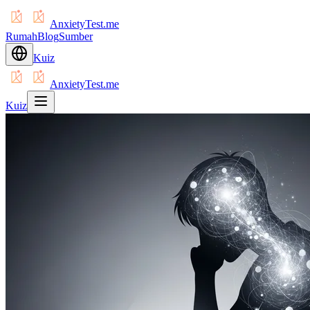
AnxietyTest.me
Rumah
Blog
Sumber
Kuiz
AnxietyTest.me
Kuiz