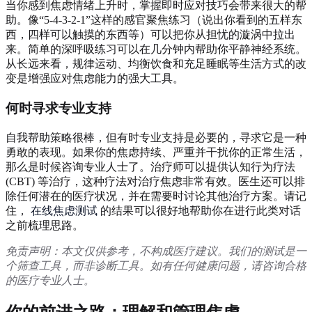
当你感到焦虑情绪上升时，掌握即时应对技巧会带来很大的帮
助。像“5-4-3-2-1”这样的感官聚焦练习（说出你看到的五样东
西，四样可以触摸的东西等）可以把你从担忧的漩涡中拉出
来。简单的深呼吸练习可以在几分钟内帮助你平静神经系统。
从长远来看，规律运动、均衡饮食和充足睡眠等生活方式的改
变是增强应对焦虑能力的强大工具。
何时寻求专业支持
自我帮助策略很棒，但有时专业支持是必要的，寻求它是一种
勇敢的表现。如果你的焦虑持续、严重并干扰你的正常生活，
那么是时候咨询专业人士了。治疗师可以提供认知行为疗法
(CBT) 等治疗，这种疗法对治疗焦虑非常有效。医生还可以排
除任何潜在的医疗状况，并在需要时讨论其他治疗方案。请记
住，
在线焦虑测试
的结果可以很好地帮助你在进行此类对话
之前梳理思路。
免责声明：本文仅供参考，不构成医疗建议。我们的测试是一
个筛查工具，而非诊断工具。如有任何健康问题，请咨询合格
的医疗专业人士。