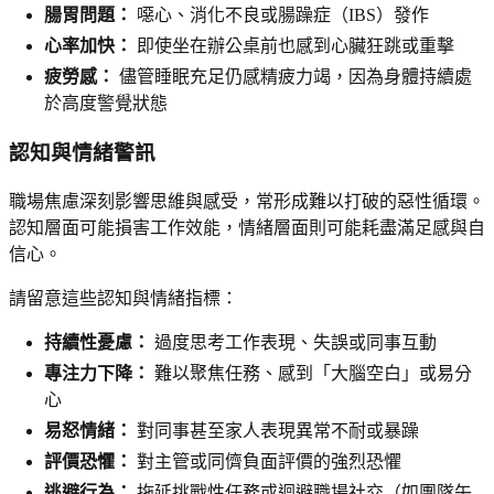
腸胃問題：
噁心、消化不良或腸躁症（IBS）發作
心率加快：
即使坐在辦公桌前也感到心臟狂跳或重擊
疲勞感：
儘管睡眠充足仍感精疲力竭，因為身體持續處
於高度警覺狀態
認知與情緒警訊
職場焦慮深刻影響思維與感受，常形成難以打破的惡性循環。
認知層面可能損害工作效能，情緒層面則可能耗盡滿足感與自
信心。
請留意這些認知與情緒指標：
持續性憂慮：
過度思考工作表現、失誤或同事互動
專注力下降：
難以聚焦任務、感到「大腦空白」或易分
心
易怒情緒：
對同事甚至家人表現異常不耐或暴躁
評價恐懼：
對主管或同儕負面評價的強烈恐懼
逃避行為：
拖延挑戰性任務或迴避職場社交（如團隊午