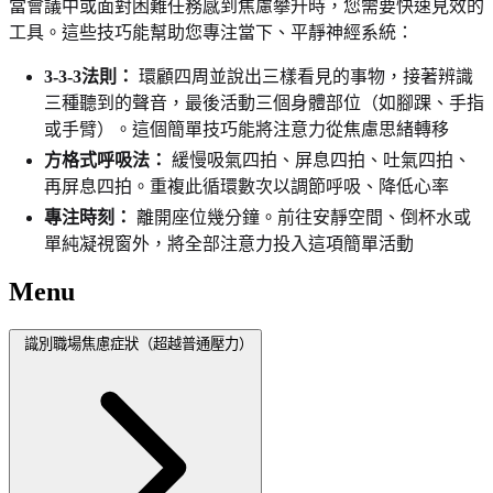
當會議中或面對困難任務感到焦慮攀升時，您需要快速見效的
工具。這些技巧能幫助您專注當下、平靜神經系統：
3-3-3法則：
環顧四周並說出三樣看見的事物，接著辨識
三種聽到的聲音，最後活動三個身體部位（如腳踝、手指
或手臂）。這個簡單技巧能將注意力從焦慮思緒轉移
方格式呼吸法：
緩慢吸氣四拍、屏息四拍、吐氣四拍、
再屏息四拍。重複此循環數次以調節呼吸、降低心率
專注時刻：
離開座位幾分鐘。前往安靜空間、倒杯水或
單純凝視窗外，將全部注意力投入這項簡單活動
Menu
識別職場焦慮症狀（超越普通壓力）