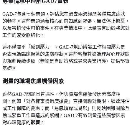
專業情境中理解GAD7量表
GAD-7包含七個問題，評估您在過去兩週經歷各種焦慮症狀
的頻率。這些問題涵蓋核心面向如感到緊張、無法停止擔憂，
以及害怕發生可怕事件。在專業情境中，此量表有助於將您對
工作的感受脈絡化。
這不僅關乎「感到壓力」。GAD-7幫助辨識工作相關壓力是
否表現為臨床顯著的焦慮症狀。這些客觀數據為理解心理狀態
與規劃後續步驟（無論是自助策略或尋求專業指導）提供堅實
基礎。
測量的職場焦慮觸發因素
雖然GAD-7問題具普遍性，但與職場焦慮觸發因素高度相
關。例如「對各樣事情過度擔憂」直接關聯對期限、績效評估
或工作保障的憂慮；而「易感煩躁或易怒」則反映困難團隊互
動或繁重工作量造成的緊繃。GAD-7有效測量這些觸發因素
對心理健康的
影響
。