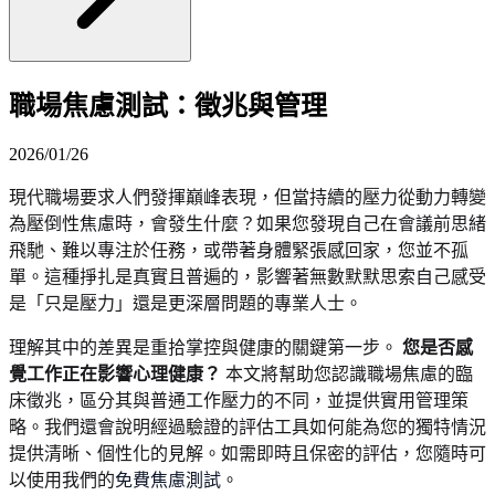
職場焦慮測試：徵兆與管理
2026/01/26
現代職場要求人們發揮巔峰表現，但當持續的壓力從動力轉變
為壓倒性焦慮時，會發生什麼？如果您發現自己在會議前思緒
飛馳、難以專注於任務，或帶著身體緊張感回家，您並不孤
單。這種掙扎是真實且普遍的，影響著無數默默思索自己感受
是「只是壓力」還是更深層問題的專業人士。
理解其中的差異是重拾掌控與健康的關鍵第一步。
您是否感
覺工作正在影響心理健康？
本文將幫助您認識職場焦慮的臨
床徵兆，區分其與普通工作壓力的不同，並提供實用管理策
略。我們還會說明經過驗證的評估工具如何能為您的獨特情況
提供清晰、個性化的見解。如需即時且保密的評估，您隨時可
以使用我們的
免費焦慮測試
。