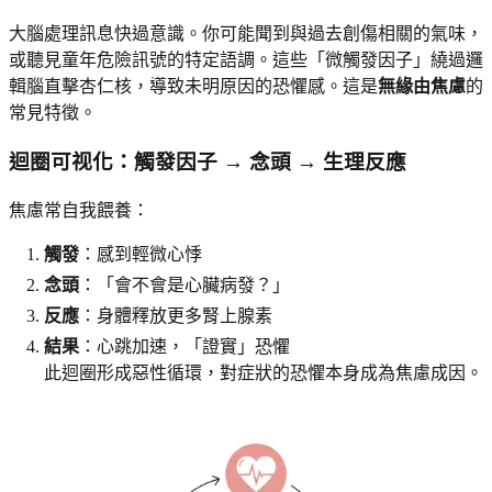
大腦處理訊息快過意識。你可能聞到與過去創傷相關的氣味，
或聽見童年危險訊號的特定語調。這些「微觸發因子」繞過邏
輯腦直擊杏仁核，導致未明原因的恐懼感。這是
無緣由焦慮
的
常見特徵。
迴圈可视化：觸發因子 → 念頭 → 生理反應
焦慮常自我餵養：
觸發
：感到輕微心悸
念頭
：「會不會是心臟病發？」
反應
：身體釋放更多腎上腺素
結果
：心跳加速，「證實」恐懼
此迴圈形成惡性循環，對症狀的恐懼本身成為焦慮成因。