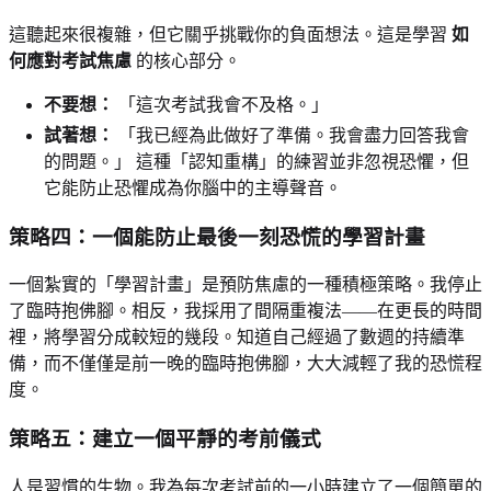
這聽起來很複雜，但它關乎挑戰你的負面想法。這是學習
如
何應對考試焦慮
的核心部分。
不要想：
「這次考試我會不及格。」
試著想：
「我已經為此做好了準備。我會盡力回答我會
的問題。」 這種「認知重構」的練習並非忽視恐懼，但
它能防止恐懼成為你腦中的主導聲音。
策略四：一個能防止最後一刻恐慌的學習計畫
一個紮實的「學習計畫」是預防焦慮的一種積極策略。我停止
了臨時抱佛腳。相反，我採用了間隔重複法——在更長的時間
裡，將學習分成較短的幾段。知道自己經過了數週的持續準
備，而不僅僅是前一晚的臨時抱佛腳，大大減輕了我的恐慌程
度。
策略五：建立一個平靜的考前儀式
人是習慣的生物。我為每次考試前的一小時建立了一個簡單的