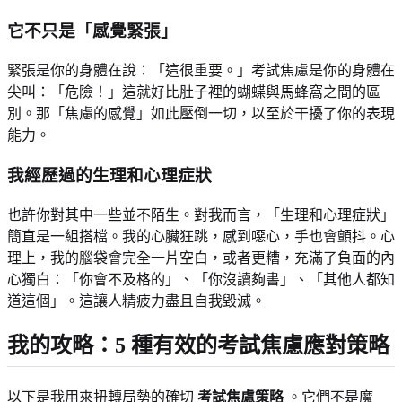
它不只是「感覺緊張」
緊張是你的身體在說：「這很重要。」考試焦慮是你的身體在
尖叫：「危險！」這就好比肚子裡的蝴蝶與馬蜂窩之間的區
別。那「焦慮的感覺」如此壓倒一切，以至於干擾了你的表現
能力。
我經歷過的生理和心理症狀
也許你對其中一些並不陌生。對我而言，「生理和心理症狀」
簡直是一組搭檔。我的心臟狂跳，感到噁心，手也會顫抖。心
理上，我的腦袋會完全一片空白，或者更糟，充滿了負面的內
心獨白：「你會不及格的」、「你沒讀夠書」、「其他人都知
道這個」。這讓人精疲力盡且自我毀滅。
我的攻略：5 種有效的考試焦慮應對策略
以下是我用來扭轉局勢的確切
考試焦慮策略
。它們不是魔