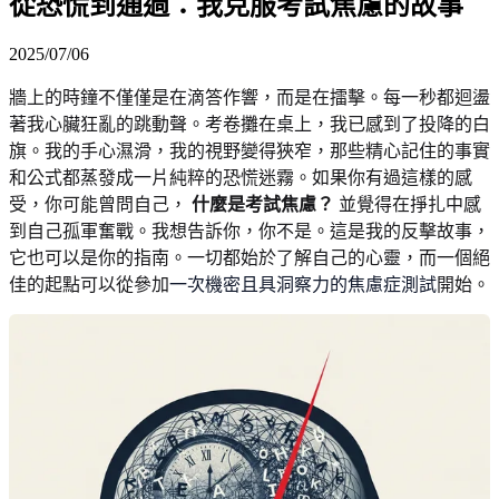
從恐慌到通過：我克服考試焦慮的故事
2025/07/06
牆上的時鐘不僅僅是在滴答作響，而是在擂擊。每一秒都迴盪
著我心臟狂亂的跳動聲。考卷攤在桌上，我已感到了投降的白
旗。我的手心濕滑，我的視野變得狹窄，那些精心記住的事實
和公式都蒸發成一片純粹的恐慌迷霧。如果你有過這樣的感
受，你可能曾問自己，
什麼是考試焦慮？
並覺得在掙扎中感
到自己孤軍奮戰。我想告訴你，你不是。這是我的反擊故事，
它也可以是你的指南。一切都始於了解自己的心靈，而一個絕
佳的起點可以從參加
一次機密且具洞察力的焦慮症測試
開始。