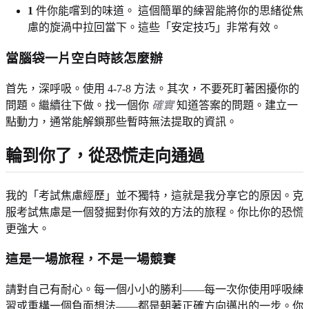
1
件你能嚐到的味道。 這個簡單的練習能將你的思緒從焦
慮的旋渦中拉回當下。這些「安定技巧」非常有效。
當腦袋一片空白時該怎麼辦
首先，深呼吸。使用 4-7-8 方法。其次，不要死盯著困擾你的
問題。繼續往下做。找一個你
確實
知道答案的問題。建立一
點動力，通常能解鎖那些暫時無法提取的資訊。
輪到你了，從恐慌走向通過
我的「考試焦慮經歷」並不獨特，這就是我分享它的原因。克
服考試焦慮是一個發掘對你有效的方法的旅程。你比你的恐慌
更強大。
這是一場旅程，不是一場競賽
請對自己有耐心。每一個小小的勝利——每一次你使用呼吸練
習或重構一個負面想法——都是朝著正確方向邁出的一步。你