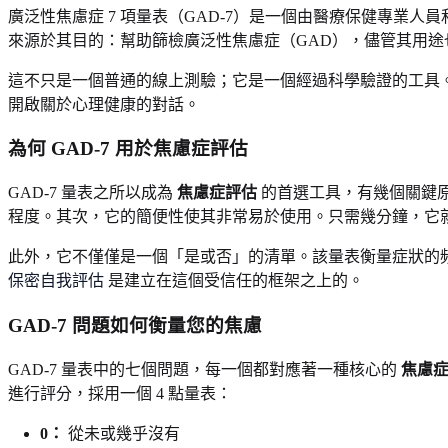
廣泛性焦慮症 7 項量表（GAD-7）是一個由醫療保健專
來源於其目的：幫助篩檢廣泛性焦慮症（GAD），儘管其用途
這不只是一個普通的線上測驗；它是一個經過科學驗證的工具。
開啟關於心理健康的對話。
為何 GAD-7 用於焦慮症評估
GAD-7 量表之所以成為
焦慮症評估
的首選工具，有幾個關鍵
程度。其次，它的簡便性使其非常易於使用。只需幾分鐘，它
此外，它不僅僅是一個「是或否」的清單。該量表衡量症狀的
保密自我評估
是建立在這個受信任的框架之上的。
GAD-7 問題如何衡量您的焦慮
GAD-7 量表中的七個問題，每一個都對應著一種核心的
焦慮
進行評分，採用一個 4 點量表：
0：
從未或幾乎沒有