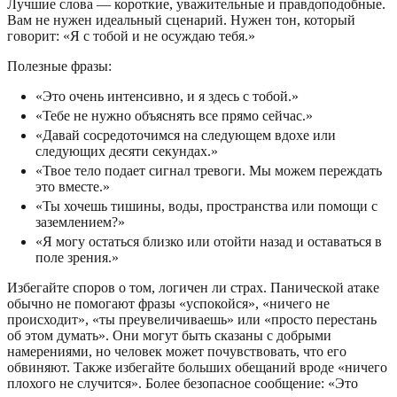
Лучшие слова — короткие, уважительные и правдоподобные.
Вам не нужен идеальный сценарий. Нужен тон, который
говорит: «Я с тобой и не осуждаю тебя.»
Полезные фразы:
«Это очень интенсивно, и я здесь с тобой.»
«Тебе не нужно объяснять все прямо сейчас.»
«Давай сосредоточимся на следующем вдохе или
следующих десяти секундах.»
«Твое тело подает сигнал тревоги. Мы можем переждать
это вместе.»
«Ты хочешь тишины, воды, пространства или помощи с
заземлением?»
«Я могу остаться близко или отойти назад и оставаться в
поле зрения.»
Избегайте споров о том, логичен ли страх. Панической атаке
обычно не помогают фразы «успокойся», «ничего не
происходит», «ты преувеличиваешь» или «просто перестань
об этом думать». Они могут быть сказаны с добрыми
намерениями, но человек может почувствовать, что его
обвиняют. Также избегайте больших обещаний вроде «ничего
плохого не случится». Более безопасное сообщение: «Это