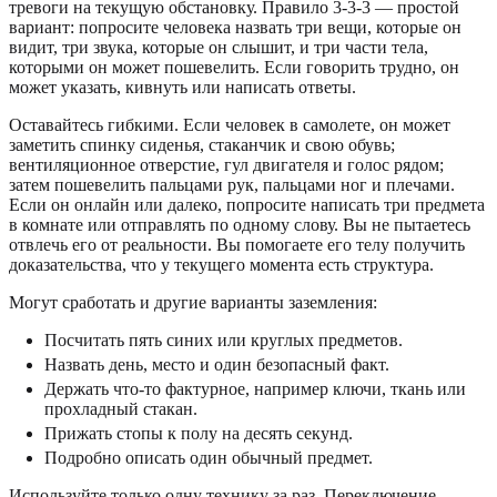
тревоги на текущую обстановку. Правило 3-3-3 — простой
вариант: попросите человека назвать три вещи, которые он
видит, три звука, которые он слышит, и три части тела,
которыми он может пошевелить. Если говорить трудно, он
может указать, кивнуть или написать ответы.
Оставайтесь гибкими. Если человек в самолете, он может
заметить спинку сиденья, стаканчик и свою обувь;
вентиляционное отверстие, гул двигателя и голос рядом;
затем пошевелить пальцами рук, пальцами ног и плечами.
Если он онлайн или далеко, попросите написать три предмета
в комнате или отправлять по одному слову. Вы не пытаетесь
отвлечь его от реальности. Вы помогаете его телу получить
доказательства, что у текущего момента есть структура.
Могут сработать и другие варианты заземления:
Посчитать пять синих или круглых предметов.
Назвать день, место и один безопасный факт.
Держать что-то фактурное, например ключи, ткань или
прохладный стакан.
Прижать стопы к полу на десять секунд.
Подробно описать один обычный предмет.
Используйте только одну технику за раз. Переключение