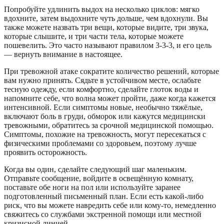
Попробуйте удлинить выдох на несколько циклов: мягко
вдохните, затем выдохните чуть дольше, чем вдохнули. Вы
также можете назвать три вещи, которые видите, три звука,
которые слышите, и три части тела, которые можете
пошевелить. Это часто называют правилом 3-3-3, и его цель
— вернуть внимание в настоящее.
При тревожной атаке сократите количество решений, которые
вам нужно принять. Сядьте в устойчивом месте, ослабьте
тесную одежду, если комфортно, сделайте глоток воды и
напомните себе, что волна может пройти, даже когда кажется
интенсивной. Если симптомы новые, необычно тяжёлые,
включают боль в груди, обморок или кажутся медицински
тревожными, обратитесь за срочной медицинской помощью.
Симптомы, похожие на тревожность, могут пересекаться с
физическими проблемами со здоровьем, поэтому лучше
проявить осторожность.
Когда вы один, сделайте следующий шаг маленьким.
Отправьте сообщение, войдите в освещённую комнату,
поставьте обе ноги на пол или используйте заранее
подготовленный письменный план. Если есть какой-либо
риск, что вы можете навредить себе или кому-то, немедленно
свяжитесь со службами экстренной помощи или местной
кризисной линией.