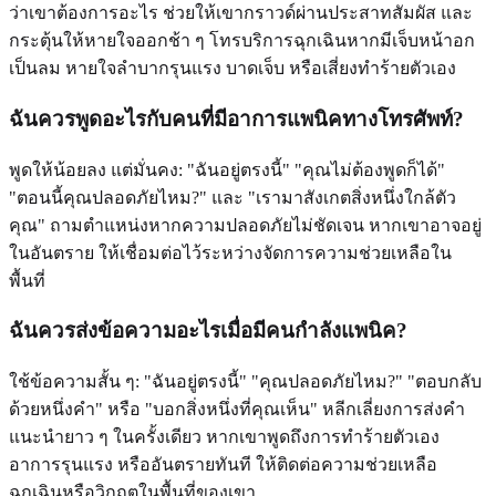
ว่าเขาต้องการอะไร ช่วยให้เขากราวด์ผ่านประสาทสัมผัส และ
กระตุ้นให้หายใจออกช้า ๆ โทรบริการฉุกเฉินหากมีเจ็บหน้าอก
เป็นลม หายใจลำบากรุนแรง บาดเจ็บ หรือเสี่ยงทำร้ายตัวเอง
ฉันควรพูดอะไรกับคนที่มีอาการแพนิคทางโทรศัพท์?
พูดให้น้อยลง แต่มั่นคง: "ฉันอยู่ตรงนี้" "คุณไม่ต้องพูดก็ได้"
"ตอนนี้คุณปลอดภัยไหม?" และ "เรามาสังเกตสิ่งหนึ่งใกล้ตัว
คุณ" ถามตำแหน่งหากความปลอดภัยไม่ชัดเจน หากเขาอาจอยู่
ในอันตราย ให้เชื่อมต่อไว้ระหว่างจัดการความช่วยเหลือใน
พื้นที่
ฉันควรส่งข้อความอะไรเมื่อมีคนกำลังแพนิค?
ใช้ข้อความสั้น ๆ: "ฉันอยู่ตรงนี้" "คุณปลอดภัยไหม?" "ตอบกลับ
ด้วยหนึ่งคำ" หรือ "บอกสิ่งหนึ่งที่คุณเห็น" หลีกเลี่ยงการส่งคำ
แนะนำยาว ๆ ในครั้งเดียว หากเขาพูดถึงการทำร้ายตัวเอง
อาการรุนแรง หรืออันตรายทันที ให้ติดต่อความช่วยเหลือ
ฉุกเฉินหรือวิกฤตในพื้นที่ของเขา