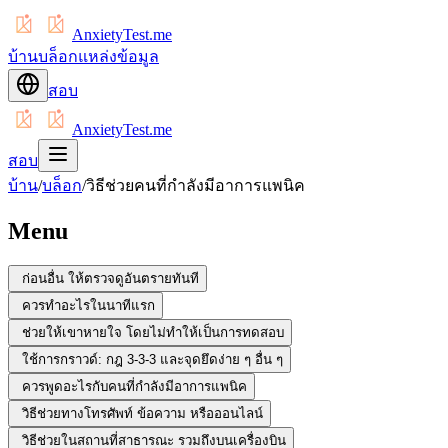
AnxietyTest.me
บ้าน
บล็อก
แหล่งข้อมูล
สอบ
AnxietyTest.me
สอบ
บ้าน
/
บล็อก
/
วิธีช่วยคนที่กำลังมีอาการแพนิค
Menu
ก่อนอื่น ให้ตรวจดูอันตรายทันที
ควรทำอะไรในนาทีแรก
ช่วยให้เขาหายใจ โดยไม่ทำให้เป็นการทดสอบ
ใช้การกราวด์: กฎ 3-3-3 และจุดยึดง่าย ๆ อื่น ๆ
ควรพูดอะไรกับคนที่กำลังมีอาการแพนิค
วิธีช่วยทางโทรศัพท์ ข้อความ หรือออนไลน์
วิธีช่วยในสถานที่สาธารณะ รวมถึงบนเครื่องบิน