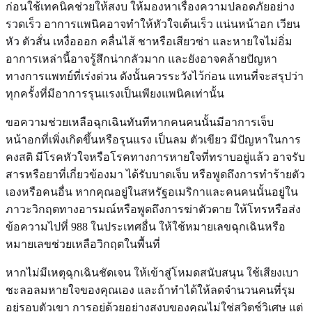
ก่อนใช้เทคนิคช่วยให้สงบ ให้มองหาเรื่องความปลอดภัยอย่าง
รวดเร็ว อาการแพนิคอาจทำให้หัวใจเต้นเร็ว แน่นหน้าอก เวียน
หัว ตัวสั่น เหงื่อออก คลื่นไส้ ชาหรือเสียวซ่า และหายใจไม่อิ่ม
อาการเหล่านี้อาจรู้สึกน่ากลัวมาก และยังอาจคล้ายปัญหา
ทางการแพทย์ที่เร่งด่วน ดังนั้นควรระวังไว้ก่อน แทนที่จะสรุปว่า
ทุกครั้งที่มีอาการรุนแรงเป็นเพียงแพนิคเท่านั้น
ขอความช่วยเหลือฉุกเฉินทันทีหากคนคนนั้นมีอาการเจ็บ
หน้าอกที่เพิ่งเกิดขึ้นหรือรุนแรง เป็นลม ตัวเขียว มีปัญหาในการ
คงสติ มีโรคหัวใจหรือโรคทางการหายใจที่ทราบอยู่แล้ว อาจรับ
สารหรือยาที่เกี่ยวข้องมา ได้รับบาดเจ็บ หรือพูดถึงการทำร้ายตัว
เองหรือคนอื่น หากคุณอยู่ในสหรัฐอเมริกาและคนคนนั้นอยู่ใน
ภาวะวิกฤตทางอารมณ์หรือพูดถึงการฆ่าตัวตาย ให้โทรหรือส่ง
ข้อความไปที่ 988 ในประเทศอื่น ให้ใช้หมายเลขฉุกเฉินหรือ
หมายเลขช่วยเหลือวิกฤตในพื้นที่
หากไม่มีเหตุฉุกเฉินชัดเจน ให้เข้าสู่โหมดสนับสนุน ใช้เสียงเบา
ชะลอลมหายใจของคุณเอง และถ้าทำได้ให้ลดจำนวนคนที่รุม
อยู่รอบตัวเขา การอยู่ด้วยอย่างสงบของคุณไม่ใช่สวิตช์วิเศษ แต่