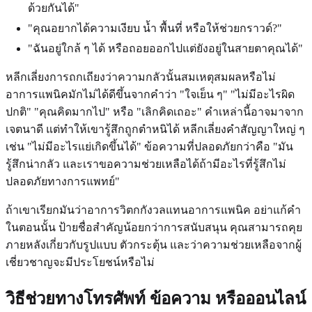
ด้วยกันได้"
"คุณอยากได้ความเงียบ น้ำ พื้นที่ หรือให้ช่วยกราวด์?"
"ฉันอยู่ใกล้ ๆ ได้ หรือถอยออกไปแต่ยังอยู่ในสายตาคุณได้"
หลีกเลี่ยงการถกเถียงว่าความกลัวนั้นสมเหตุสมผลหรือไม่
อาการแพนิคมักไม่ได้ดีขึ้นจากคำว่า "ใจเย็น ๆ" "ไม่มีอะไรผิด
ปกติ" "คุณคิดมากไป" หรือ "เลิกคิดเถอะ" คำเหล่านี้อาจมาจาก
เจตนาดี แต่ทำให้เขารู้สึกถูกตำหนิได้ หลีกเลี่ยงคำสัญญาใหญ่ ๆ
เช่น "ไม่มีอะไรแย่เกิดขึ้นได้" ข้อความที่ปลอดภัยกว่าคือ "มัน
รู้สึกน่ากลัว และเราขอความช่วยเหลือได้ถ้ามีอะไรที่รู้สึกไม่
ปลอดภัยทางการแพทย์"
ถ้าเขาเรียกมันว่าอาการวิตกกังวลแทนอาการแพนิค อย่าแก้คำ
ในตอนนั้น ป้ายชื่อสำคัญน้อยกว่าการสนับสนุน คุณสามารถคุย
ภายหลังเกี่ยวกับรูปแบบ ตัวกระตุ้น และว่าความช่วยเหลือจากผู้
เชี่ยวชาญจะมีประโยชน์หรือไม่
วิธีช่วยทางโทรศัพท์ ข้อความ หรือออนไลน์