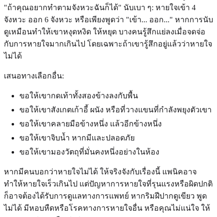
"ถ้าคุณอยากทำตามจังหวะฉันก็ได้" นับเบา ๆ: หายใจเข้า 4
จังหวะ ออก 6 จังหวะ หรือเพียงพูดว่า "เข้า... ออก..." หากการนับ
ดูเหมือนทำให้เขาหงุดหงิด ให้หยุด บางคนรู้สึกแย่ลงเมื่อจดจ่อ
กับการหายใจมากเกินไป โดยเฉพาะถ้าเขารู้สึกอยู่แล้วว่าหายใจ
ไม่ได้
เสนอทางเลือกอื่น:
ขอให้เขากดเท้าทั้งสองข้างลงกับพื้น
ขอให้เขาสังเกตเก้าอี้ ผนัง หรือที่วางแขนที่กำลังพยุงตัวเขา
ขอให้เขาคลายมือข้างหนึ่ง แล้วอีกข้างหนึ่ง
ขอให้เขาจิบน้ำ หากมีและปลอดภัย
ขอให้เขามองวัตถุที่มั่นคงหนึ่งอย่างในห้อง
หากมีคนบอกว่าหายใจไม่ได้ ให้จริงจังกับเรื่องนี้ แพนิคอาจ
ทำให้หายใจเร็วเกินไป แต่ปัญหาการหายใจที่รุนแรงหรือผิดปกติ
ก็อาจต้องได้รับการดูแลทางการแพทย์ หากริมฝีปากดูเขียว พูด
ไม่ได้ มีหอบหืดหรือโรคทางการหายใจอื่น หรือคุณไม่แน่ใจ ให้