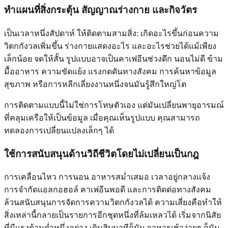
ทำแผนที่สิ่งกระตุ้น สัญญาณร่างกาย และกิจวัตร
เป็นเวลาหนึ่งสัปดาห์ ให้ติดตามสามสิ่ง: เกิดอะไรขึ้นก่อนความ
วิตกกังวลเพิ่มขึ้น ร่างกายแสดงอะไร และอะไรช่วยได้แม้เพียง
เล็กน้อย จดให้สั้น รูปแบบอาจเป็นคาเฟอีนช่วงดึก นอนไม่ดี ข้าม
มื้ออาหาร ความขัดแย้ง แรงกดดันทางสังคม การค้นหาข้อมูล
สุขภาพ หรือการหลีกเลี่ยงงานหนึ่งจนมันรู้สึกใหญ่โต
การติดตามแบบนี้ไม่ใช่การโทษตัวเอง แต่มันเปลี่ยนพายุอารมณ์
ที่คลุมเครือให้เป็นข้อมูล เมื่อคุณเห็นรูปแบบ คุณสามารถ
ทดลองการเปลี่ยนแปลงเล็กๆ ได้
ใช้การสนับสนุนด้านวิถีชีวิตโดยไม่เปลี่ยนเป็นกฎ
การเคลื่อนไหว การนอน อาหารสม่ำเสมอ เวลาอยู่กลางแจ้ง
การจำกัดแอลกอฮอล์ คาเฟอีนพอดี และการติดต่อทางสังคม
ล้วนสนับสนุนการจัดการความวิตกกังวลได้ ความเสี่ยงคือทำให้
สิ่งเหล่านี้กลายเป็นรายการอีกชุดหนึ่งที่ล้มเหลวได้ เริ่มจากนิสัย
ที่มีแรงต้านต่ำหนึ่งอย่าง เดินสิบนาทีก็นับ อาหารเช้าง่ายๆ ก็นับ