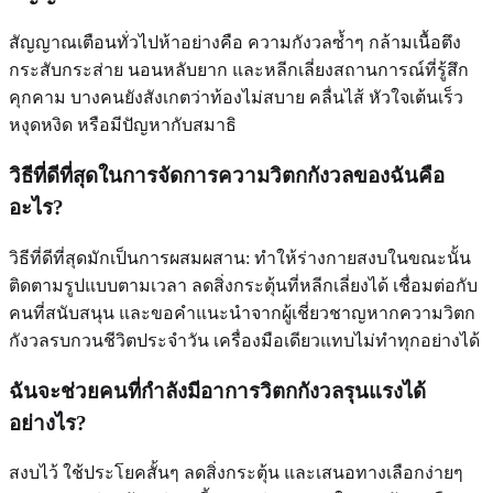
สัญญาณเตือนทั่วไปห้าอย่างคือ ความกังวลซ้ำๆ กล้ามเนื้อตึง
กระสับกระส่าย นอนหลับยาก และหลีกเลี่ยงสถานการณ์ที่รู้สึก
คุกคาม บางคนยังสังเกตว่าท้องไม่สบาย คลื่นไส้ หัวใจเต้นเร็ว
หงุดหงิด หรือมีปัญหากับสมาธิ
วิธีที่ดีที่สุดในการจัดการความวิตกกังวลของฉันคือ
อะไร?
วิธีที่ดีที่สุดมักเป็นการผสมผสาน: ทำให้ร่างกายสงบในขณะนั้น
ติดตามรูปแบบตามเวลา ลดสิ่งกระตุ้นที่หลีกเลี่ยงได้ เชื่อมต่อกับ
คนที่สนับสนุน และขอคำแนะนำจากผู้เชี่ยวชาญหากความวิตก
กังวลรบกวนชีวิตประจำวัน เครื่องมือเดียวแทบไม่ทำทุกอย่างได้
ฉันจะช่วยคนที่กำลังมีอาการวิตกกังวลรุนแรงได้
อย่างไร?
สงบไว้ ใช้ประโยคสั้นๆ ลดสิ่งกระตุ้น และเสนอทางเลือกง่ายๆ