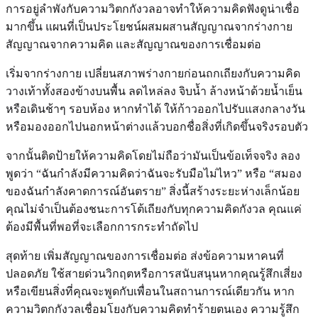
การอยู่ลำพังกับความวิตกกังวลอาจทำให้ความคิดฟังดูน่าเชื่อ
มากขึ้น แผนที่เป็นประโยชน์ผสมผสานสัญญาณจากร่างกาย
สัญญาณจากความคิด และสัญญาณของการเชื่อมต่อ
เริ่มจากร่างกาย เปลี่ยนสภาพร่างกายก่อนถกเถียงกับความคิด
วางเท้าทั้งสองข้างบนพื้น ลดไหล่ลง จิบน้ำ ล้างหน้าด้วยน้ำเย็น
หรือเดินช้าๆ รอบห้อง หากทำได้ ให้ก้าวออกไปรับแสงกลางวัน
หรือมองออกไปนอกหน้าต่างแล้วบอกชื่อสิ่งที่เกิดขึ้นจริงรอบตัว
จากนั้นติดป้ายให้ความคิดโดยไม่ถือว่ามันเป็นข้อเท็จจริง ลอง
พูดว่า “ฉันกำลังมีความคิดว่าฉันจะรับมือไม่ไหว” หรือ “สมอง
ของฉันกำลังคาดการณ์อันตราย” สิ่งนี้สร้างระยะห่างเล็กน้อย
คุณไม่จำเป็นต้องชนะการโต้เถียงกับทุกความคิดกังวล คุณแค่
ต้องมีพื้นที่พอที่จะเลือกการกระทำถัดไป
สุดท้าย เพิ่มสัญญาณของการเชื่อมต่อ ส่งข้อความหาคนที่
ปลอดภัย ใช้สายด่วนวิกฤตหรือการสนับสนุนหากคุณรู้สึกเสี่ยง
หรือเขียนสิ่งที่คุณจะพูดกับเพื่อนในสถานการณ์เดียวกัน หาก
ความวิตกกังวลเชื่อมโยงกับความคิดทำร้ายตนเอง ความรู้สึก