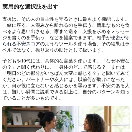
実用的な選択肢を出す
支援は、その人の自主性を守るときに最もよく機能します。
一緒に座る、人混みから離れるのを手伝う、簡単なものを食
べるよう思い出させる、家まで送る、支援を求めるメッセー
ジを書くのを手伝う、などを提案できます。相手が
秘密が守
られる不安スコア
のようなツールを使う場合、その結果はラ
ベルではなく、振り返りの助けとして扱います。
子どもや10代には、具体的な言葉を使います。「なぜ不安な
の？」と聞く代わりに、「身体のどこで感じる？」または
「明日のどの部分がいちばん大変に感じる？」と聞いてみて
ください。パートナーや友人には、以前何が助けになった
か、何が役に立たないと感じるかを尋ねます。不安のある人
は、難しい瞬間に説明できる以上に、自分のパターンを知っ
ていることが多いものです。