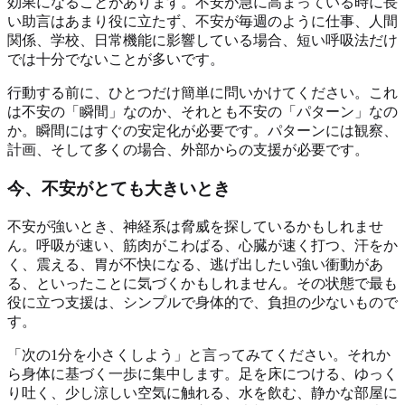
効果になることがあります。不安が急に高まっている時に長
い助言はあまり役に立たず、不安が毎週のように仕事、人間
関係、学校、日常機能に影響している場合、短い呼吸法だけ
では十分でないことが多いです。
行動する前に、ひとつだけ簡単に問いかけてください。これ
は不安の「瞬間」なのか、それとも不安の「パターン」なの
か。瞬間にはすぐの安定化が必要です。パターンには観察、
計画、そして多くの場合、外部からの支援が必要です。
今、不安がとても大きいとき
不安が強いとき、神経系は脅威を探しているかもしれませ
ん。呼吸が速い、筋肉がこわばる、心臓が速く打つ、汗をか
く、震える、胃が不快になる、逃げ出したい強い衝動があ
る、といったことに気づくかもしれません。その状態で最も
役に立つ支援は、シンプルで身体的で、負担の少ないもので
す。
「次の1分を小さくしよう」と言ってみてください。それか
ら身体に基づく一歩に集中します。足を床につける、ゆっく
り吐く、少し涼しい空気に触れる、水を飲む、静かな部屋に