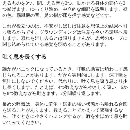
えるものを3つ、聞こえる音を3つ、動かせる身体の部位を3
つ挙げます。ゆっくり進め、中立的な細部を説明します。壁
の色、扇風機の音、足の指が床を押す感覚などです。
これが役立つのは、不安がしばしば注意を想像上の結果へ引
っ張るからです。グラウンディングは注意を今いる環境へ戻
します。恐れを消し去るとは限りませんが、思考のループに
閉じ込められている感覚を弱めることがあります。
吐く息を長くする
誰かがパニックになっているとき、呼吸の助言は煩わしく感
じられることがあります。だから実用的にします。深呼吸を
無理にしないでください。代わりに、吐く息を吸う息より少
し長くします。たとえば、4つ数えながらやさしく吸い、6か
ら8つ数えながら吐きます。2分間繰り返します。
長めの呼気は、身体に闘争・逃走の強い状態から離れる合図
を送ることがあります。数えることでかえって緊張するな
ら、吐くときに小さくハミングするか、唇をすぼめて息を吐
いてみてください。