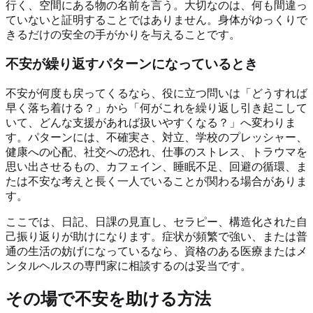
行く、空間にある物の名前を言う。大切なのは、何も間違っ
ていないと証明することではありません。身体がゆっくりで
きるだけの安全の手がかりを与えることです。
不安が繰り返すパターンになっているとき
不安が何度も戻ってくるなら、役に立つ問いは「どうすれば
早く落ち着ける？」から「何がこれを繰り返し引き起こして
いて、どんな支援があれば扱いやすくなる？」へ変わりま
す。パターンには、不確実さ、対立、学校のプレッシャー、
健康への心配、社交への恐れ、仕事のストレス、トラウマを
思い出させるもの、カフェイン、睡眠不足、回避の循環、ま
たは不安な考えと長く一人でいることが関わる場合がありま
す。
ここでは、日記、日課の見直し、セラピー、構造化された自
己振り返りが助けになります。症状が頻繁で強い、または普
通の生活の妨げになっているなら、資格のある医療またはメ
ンタルヘルスの専門家に相談するのは妥当です。
その場で不安を助ける方法