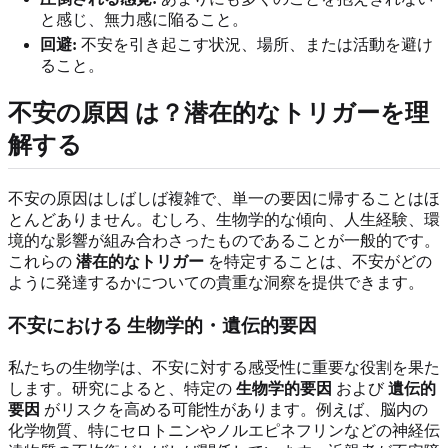
と感じ、無力感に陥ること。
回避:
不安を引き起こす状況、場所、または活動を避け
ること。
不安の原因
は？潜在的なトリガーを理
解する
不安の原因はしばしば複雑で、単一の要因に帰することはほ
とんどありません。むしろ、生物学的な傾向、人生経験、環
境的な影響が組み合わさったものであることが一般的です。
これらの
潜在的なトリガー
を特定することは、不安がどの
ように発達するかについての貴重な洞察を提供できます。
不安における
生物学的・遺伝的要因
私たちの生物学は、不安に対する感受性に重要な役割を果た
します。研究によると、特定の
生物学的要因
および
遺伝的
要因
がリスクを高める可能性があります。例えば、脳内の
化学物質、特にセロトニンやノルエピネフリンなどの神経伝