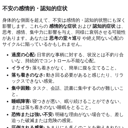
不安の感情的・認知的症状
身体的な側面を超えて、不安は感情的・認知的状態にも深く
影響します。これらの
感情的な症状
および
認知的症状
は、
思考、感情、集中力に影響を与え、同様に衰弱させる可能性
があります。あなたは
思考の堂々巡り
や絶え間ない心配の
サイクルに陥っているかもしれません。
過度の心配:
日常的な事柄に対する、状況とは不釣り合
いな、持続的でコントロール不能な心配。
イライラ:
落ち着きがなく、簡単に腹を立てること。
落ち着きのなさ:
動き回る必要があると感じたり、リラ
ックスできない感覚。
集中困難:
タスク、会話、読書に集中するのが難しいこ
と。
睡眠障害:
寝つきが悪い、眠り続けることができない、
または落ち着きのない睡眠をとること。
恐怖または強い不安:
明確な理由がない場合でも、差し
迫った破滅または危険の感覚。
圧倒される感覚:
あまりにも多くのことを抱えきれない