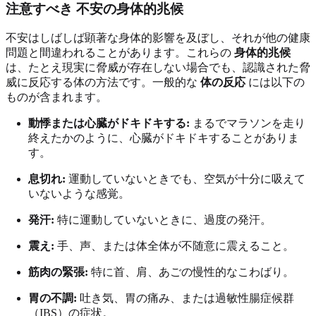
注意すべき
不安の身体的兆候
不安はしばしば顕著な身体的影響を及ぼし、それが他の健康
問題と間違われることがあります。これらの
身体的兆候
は、たとえ現実に脅威が存在しない場合でも、認識された脅
威に反応する体の方法です。一般的な
体の反応
には以下の
ものが含まれます。
動悸または心臓がドキドキする:
まるでマラソンを走り
終えたかのように、心臓がドキドキすることがありま
す。
息切れ:
運動していないときでも、空気が十分に吸えて
いないような感覚。
発汗:
特に運動していないときに、過度の発汗。
震え:
手、声、または体全体が不随意に震えること。
筋肉の緊張:
特に首、肩、あごの慢性的なこわばり。
胃の不調:
吐き気、胃の痛み、または過敏性腸症候群
（IBS）の症状。