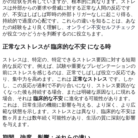
かの症状を共有していますが、根本的に異なります。ストレ
スは外部からの要求や脅威に対する正常な人間の反応です
が、不安はしばしば即時の外部トリガーなしに起こり得る、
持続的で過度の心配です。これらの違いを知ることは、あな
たの経験をより良く理解し、
オンライン不安セルフチェック
が役立つかどうかを判断するのに役立ちます。
正常なストレスが
臨床的な不安
になる時
ストレスは、特定の、特定できるストレス要因に対する短期
的な反応です。例えば、試験や重要なプレゼンテーションの
前にストレスを感じるのは、正常でしばしば役立つ反応であ
り、集中力を高めます。これは
正常なストレス
です。しか
し、この反応が過剰で不釣り合いになり、ストレス要因がな
くなった後も持続する場合、または明確な原因なしに現れる
場合、それは
臨床的な不安
に進化する可能性があります。
これは、日常生活の機能に影響を与える、より深く、より広
範な状態を示します。ストレスとは異なり、臨床的な不安は
数ヶ月または数年続く可能性があり、生活の質に深刻な影響
を与えます。
期間、強度、影響
：それらの違い