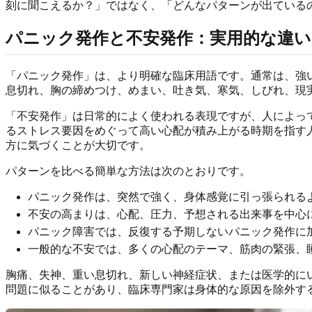
刻に聞こえるか？」ではなく、「どんなパターンが出ている
パニック発作と不安発作：実用的な違い
「パニック発作」は、より明確な臨床用語です。通常は、強
息切れ、胸の締めつけ、めまい、吐き気、寒気、しびれ、現
「不安発作」は日常的によく使われる表現ですが、人によっ
るストレス要因をめぐって高い心配が積み上がる時期を指す人
方に気づくことが大切です。
パターンを比べる簡単な方法は次のとおりです。
パニック発作は、突然で強く、身体感覚に引っ張られる
不安の高まりは、心配、圧力、予想される出来事を中心
パニック障害では、反復する予期しないパニック発作に
一般的な不安では、多くの心配のテーマ、筋肉の緊張、
胸痛、失神、重い息切れ、新しい神経症状、または医学的に
問題に似ることがあり、臨床専門家は身体的な原因を除外す