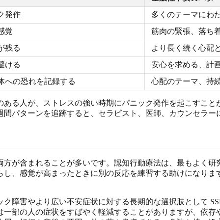
ク発作
多くのテーマにわ
感覚
筋肉の緊張、落ち
が残る
より長く続く心配
避ける
安心を求める、計
体への恐れを記録する
心配のテーマ、持
のある人が、ストレスの強い時期にパニック発作を起こすこと
週間パターンを追跡すると、セラピスト、医師、カウンセラー
両方が含まれることが多いです。認知行動療法は、最もよく研
し、感覚が高まったときに別の反応を練習する助けになります
害やより広い不安症状に対する長期的な選択肢として SSRIs
は一部の人の症状をすばやく軽減することがありますが、依存