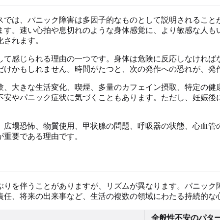
スでは、パニック障害は多因子的なものとして説明されること
ます。速い心拍や息切れのような身体感覚に、より敏感な人も
化されます。
して感じられる理由の一つです。身体は危険に反応しなければ
だけかもしれません。時間がたつと、次の発作への恐れが、発
験、大きな生活変化、喫煙、多量のカフェイン摂取、特定の健
不安やパニック症状に気づくこともあります。ただし、妊娠後
、広場恐怖、物質使用、甲状腺の問題、呼吸器の状態、心血管
が重要である理由です。
ぶりを伴うことがありますが、リズムが異なります。パニック
責任、将来の出来事など、生活の複数の領域にわたる持続的な
全般性不安のパタ