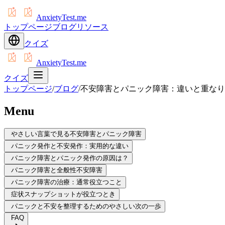
AnxietyTest.me
トップページ
ブログ
リソース
クイズ
AnxietyTest.me
クイズ
トップページ
/
ブログ
/
不安障害とパニック障害：違いと重なり
Menu
やさしい言葉で見る不安障害とパニック障害
パニック発作と不安発作：実用的な違い
パニック障害とパニック発作の原因は？
パニック障害と全般性不安障害
パニック障害の治療：通常役立つこと
症状スナップショットが役立つとき
パニックと不安を整理するためのやさしい次の一歩
FAQ