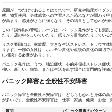
原因が一つだけであることはまれです。研究や臨床ガイダン
態、物質使用、身体感覚への学習された恐れなどが関わり得
が高まり、感覚がさらに強くなり、その結果として恐れが強
この「誤作動の警報」ループは、パニック発作がとても混乱
たり、店の中を歩いていたり、眠りから目覚めたりしている
リスク要因には、家族歴、大きな生活ストレス、トラウマ体
ります。一部の女性は、ホルモン変化や産後の変化の周辺で
に相談する必要があります。
パニック発作は、うつ、強迫症状、心的外傷後ストレス症状
強い、新しい、頻繁、または生活を乱す場合に専門的な評価
パニック障害と全般性不安障害
パニック障害と全般性不安障害は、どちらも恐れと身体の高
が多いです。全般性不安障害は、仕事、家族、健康、お金、
質問
パニック障害のパターン