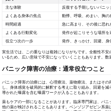
主な体験
反復する予期しないパニッ
よくある身体の焦点
動悸、呼吸、めまい、胸の
時間経過
急に高まり、その後に恐れ
よくある行動変化
発作が起こりそうな場所を
役立つ次の一歩
発作、きっかけ、回避、身
実生活では、この重なりは複雑になりがちです。全般性不安
いるため、広い意味で不安になっていくこともあります。数
パニック障害の治療：通常役立つこと
パニック障害の治療には、心理療法、薬物療法、またはその
し、身体感覚を破局的に解釈する考えに取り組み、回避を減ら
導かれた曝露を含む曝露ワークが入ることもあります。
薬もケアの一部になることがあります。臨床専門家は、パニック障
他の薬が検討されることもあります。ベンゾジアゼピン系薬