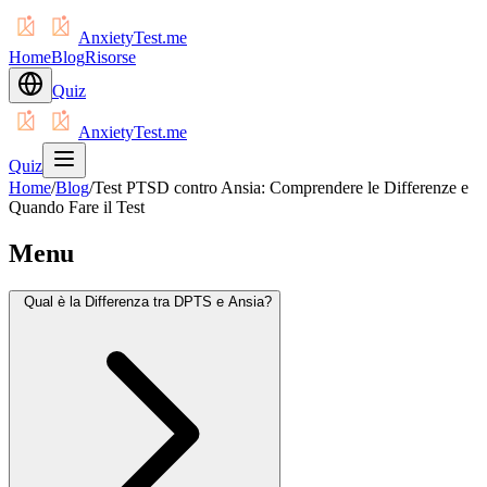
AnxietyTest.me
Home
Blog
Risorse
Quiz
AnxietyTest.me
Quiz
Home
/
Blog
/
Test PTSD contro Ansia: Comprendere le Differenze e
Quando Fare il Test
Menu
Qual è la Differenza tra DPTS e Ansia?