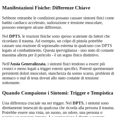
Manifestazioni Fisiche: Differenze Chiave
Sebbene entrambe le condizioni possano causare sintomi fisici come
battito cardiaco accelerato, sudorazione e tensione muscolare,
possono emergere alcune differenze.
Nel
DPTS
, le reazioni fisiche sono spesso scatenate da fattori che
ricordano il trauma. Ad esempio, un colpo di pistola potrebbe
causare una reazione di soprassalto estrema in qualcuno con DPTS
legato al combattimento. Questa ipervigilanza - uno stato di costante
massima allerta per il pericolo - è un segno fisico distintivo.
Nell'
Ansia Generalizzata
, i sintomi fisici tendono a essere più
cronici e meno legati a trigger esterni specifici. Potresti sperimentare
persistenti dolori muscolari, stanchezza da sonno scarso, problemi di
stomaco o mal di testa dovuti allo stato costante di tensione
sottostante.
Quando Compaiono i Sintomi: Trigger e Tempistica
Una differenza cruciale sta nei trigger. Nel
DPTS
, i sintomi sono
direttamente innescati da qualcosa che ricorda alla persona il trauma.
Potrebbe essere una vista, un suono, un odore, una persona o