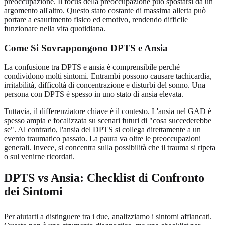
preoccupazione. Il focus della preoccupazione può spostarsi da un
argomento all'altro. Questo stato costante di massima allerta può
portare a esaurimento fisico ed emotivo, rendendo difficile
funzionare nella vita quotidiana.
Come Si Sovrappongono DPTS e Ansia
La confusione tra DPTS e ansia è comprensibile perché
condividono molti sintomi. Entrambi possono causare tachicardia,
irritabilità, difficoltà di concentrazione e disturbi del sonno. Una
persona con DPTS è spesso in uno stato di ansia elevata.
Tuttavia, il differenziatore chiave è il contesto. L'ansia nel GAD è
spesso ampia e focalizzata su scenari futuri di "cosa succederebbe
se". Al contrario, l'ansia del DPTS si collega direttamente a un
evento traumatico passato. La paura va oltre le preoccupazioni
generali. Invece, si concentra sulla possibilità che il trauma si ripeta
o sul venirne ricordati.
DPTS vs Ansia: Checklist di Confronto
dei Sintomi
Per aiutarti a distinguere tra i due, analizziamo i sintomi affiancati.