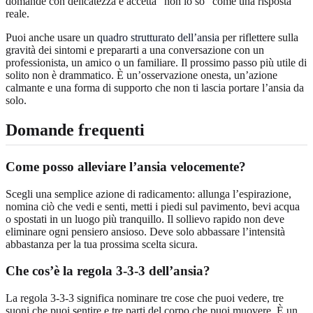
domande con delicatezza e accetta “non lo so” come una risposta
reale.
Puoi anche usare un
quadro strutturato dell’ansia
per riflettere sulla
gravità dei sintomi e prepararti a una conversazione con un
professionista, un amico o un familiare. Il prossimo passo più utile di
solito non è drammatico. È un’osservazione onesta, un’azione
calmante e una forma di supporto che non ti lascia portare l’ansia da
solo.
Domande frequenti
Come posso alleviare l’ansia velocemente?
Scegli una semplice azione di radicamento: allunga l’espirazione,
nomina ciò che vedi e senti, metti i piedi sul pavimento, bevi acqua
o spostati in un luogo più tranquillo. Il sollievo rapido non deve
eliminare ogni pensiero ansioso. Deve solo abbassare l’intensità
abbastanza per la tua prossima scelta sicura.
Che cos’è la regola 3-3-3 dell’ansia?
La regola 3-3-3 significa nominare tre cose che puoi vedere, tre
suoni che puoi sentire e tre parti del corpo che puoi muovere. È un