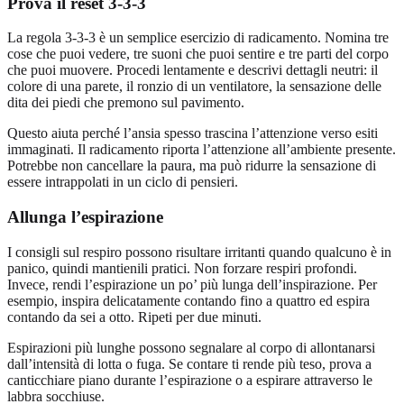
Prova il reset 3-3-3
La regola 3-3-3 è un semplice esercizio di radicamento. Nomina tre
cose che puoi vedere, tre suoni che puoi sentire e tre parti del corpo
che puoi muovere. Procedi lentamente e descrivi dettagli neutri: il
colore di una parete, il ronzio di un ventilatore, la sensazione delle
dita dei piedi che premono sul pavimento.
Questo aiuta perché l’ansia spesso trascina l’attenzione verso esiti
immaginati. Il radicamento riporta l’attenzione all’ambiente presente.
Potrebbe non cancellare la paura, ma può ridurre la sensazione di
essere intrappolati in un ciclo di pensieri.
Allunga l’espirazione
I consigli sul respiro possono risultare irritanti quando qualcuno è in
panico, quindi mantienili pratici. Non forzare respiri profondi.
Invece, rendi l’espirazione un po’ più lunga dell’inspirazione. Per
esempio, inspira delicatamente contando fino a quattro ed espira
contando da sei a otto. Ripeti per due minuti.
Espirazioni più lunghe possono segnalare al corpo di allontanarsi
dall’intensità di lotta o fuga. Se contare ti rende più teso, prova a
canticchiare piano durante l’espirazione o a espirare attraverso le
labbra socchiuse.