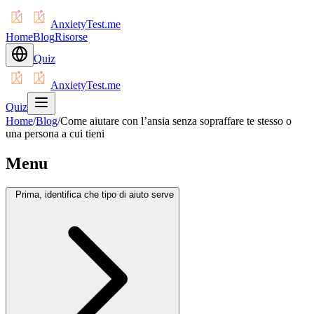
AnxietyTest.me
Home
Blog
Risorse
Quiz
AnxietyTest.me
Quiz
Home
/
Blog
/
Come aiutare con l’ansia senza sopraffare te stesso o
una persona a cui tieni
Menu
Prima, identifica che tipo di aiuto serve