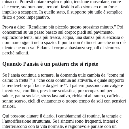
minacce. Potresti notare respiro rapido, tensione muscolare, cuore
che corre, sudorazione, tremori, fastidio allo stomaco o un forte
impulso a scappare. In quello stato, il supporto più utile è semplice,
fisico e poco impegnativo.
Prova a dire: “Rendiamo più piccolo questo prossimo minuto.” Poi
concentrati su un passo basato sul corpo: piedi sul pavimento,
espirazione lenta, aria più fresca, acqua, una stanza più silenziosa o
nominare oggetti nello spazio. Il punto non è dimostrare che non c’è
niente che non va. È dare al corpo abbastanza segnali di sicurezza
perché rallenti.
Quando l’ansia è un pattern che si ripete
Se l’ansia continua a tornare, la domanda utile cambia da “come mi
calmo in fretta?” a “che cosa continua ad attivarla, e quale supporto
la renderebbe più facile da gestire?”. I pattern possono coinvolgere
incertezza, conflitto, pressione scolastica, preoccupazioni per la
salute, paura sociale, stress lavorativo, richiami al trauma, caffeina,
sonno scarso, cicli di evitamento o troppo tempo da soli con pensieri
ansiosi.
Qui possono aiutare il diario, i cambiamenti di routine, la terapia e
l’autoriflessione strutturata. Se i sintomi sono frequenti, intensi o
interferiscono con la vita normale, è ragionevole parlare con un