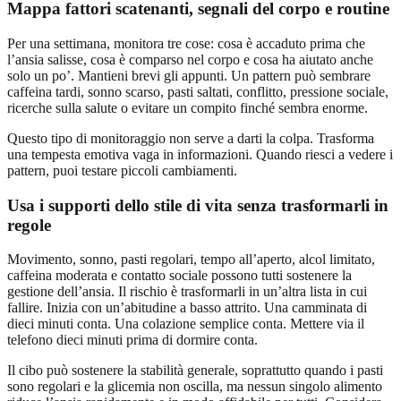
Mappa fattori scatenanti, segnali del corpo e routine
Per una settimana, monitora tre cose: cosa è accaduto prima che
l’ansia salisse, cosa è comparso nel corpo e cosa ha aiutato anche
solo un po’. Mantieni brevi gli appunti. Un pattern può sembrare
caffeina tardi, sonno scarso, pasti saltati, conflitto, pressione sociale,
ricerche sulla salute o evitare un compito finché sembra enorme.
Questo tipo di monitoraggio non serve a darti la colpa. Trasforma
una tempesta emotiva vaga in informazioni. Quando riesci a vedere i
pattern, puoi testare piccoli cambiamenti.
Usa i supporti dello stile di vita senza trasformarli in
regole
Movimento, sonno, pasti regolari, tempo all’aperto, alcol limitato,
caffeina moderata e contatto sociale possono tutti sostenere la
gestione dell’ansia. Il rischio è trasformarli in un’altra lista in cui
fallire. Inizia con un’abitudine a basso attrito. Una camminata di
dieci minuti conta. Una colazione semplice conta. Mettere via il
telefono dieci minuti prima di dormire conta.
Il cibo può sostenere la stabilità generale, soprattutto quando i pasti
sono regolari e la glicemia non oscilla, ma nessun singolo alimento