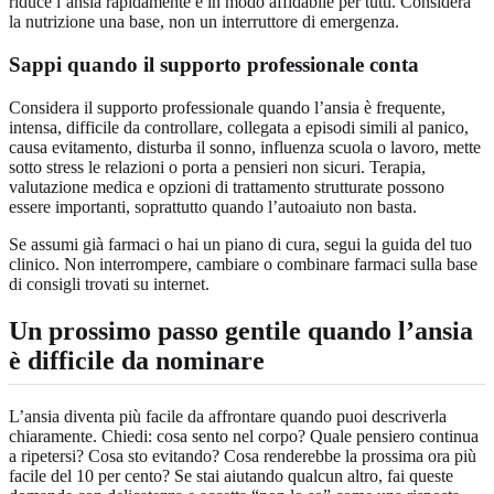
riduce l’ansia rapidamente e in modo affidabile per tutti. Considera
la nutrizione una base, non un interruttore di emergenza.
Sappi quando il supporto professionale conta
Considera il supporto professionale quando l’ansia è frequente,
intensa, difficile da controllare, collegata a episodi simili al panico,
causa evitamento, disturba il sonno, influenza scuola o lavoro, mette
sotto stress le relazioni o porta a pensieri non sicuri. Terapia,
valutazione medica e opzioni di trattamento strutturate possono
essere importanti, soprattutto quando l’autoaiuto non basta.
Se assumi già farmaci o hai un piano di cura, segui la guida del tuo
clinico. Non interrompere, cambiare o combinare farmaci sulla base
di consigli trovati su internet.
Un prossimo passo gentile quando l’ansia
è difficile da nominare
L’ansia diventa più facile da affrontare quando puoi descriverla
chiaramente. Chiedi: cosa sento nel corpo? Quale pensiero continua
a ripetersi? Cosa sto evitando? Cosa renderebbe la prossima ora più
facile del 10 per cento? Se stai aiutando qualcun altro, fai queste