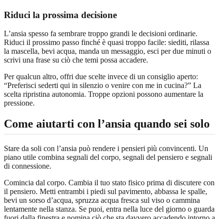
Riduci la prossima decisione
L’ansia spesso fa sembrare troppo grandi le decisioni ordinarie.
Riduci il prossimo passo finché è quasi troppo facile: siediti, rilassa
la mascella, bevi acqua, manda un messaggio, esci per due minuti o
scrivi una frase su ciò che temi possa accadere.
Per qualcun altro, offri due scelte invece di un consiglio aperto:
“Preferisci sederti qui in silenzio o venire con me in cucina?” La
scelta ripristina autonomia. Troppe opzioni possono aumentare la
pressione.
Come aiutarti con l’ansia quando sei solo
Stare da soli con l’ansia può rendere i pensieri più convincenti. Un
piano utile combina segnali del corpo, segnali del pensiero e segnali
di connessione.
Comincia dal corpo. Cambia il tuo stato fisico prima di discutere con
il pensiero. Metti entrambi i piedi sul pavimento, abbassa le spalle,
bevi un sorso d’acqua, spruzza acqua fresca sul viso o cammina
lentamente nella stanza. Se puoi, entra nella luce del giorno o guarda
fuori dalla finestra e nomina ciò che sta davvero accadendo intorno a