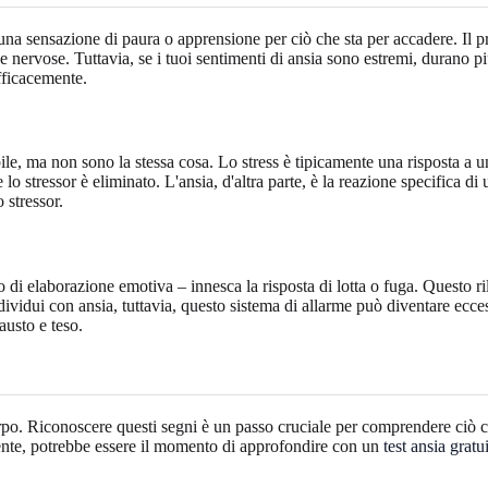
. È una sensazione di paura o apprensione per ciò che sta per accadere. Il
 nervose. Tuttavia, se i tuoi sentimenti di ansia sono estremi, durano più
fficacemente.
le, ma non sono la stessa cosa. Lo stress è tipicamente una risposta a u
o stressor è eliminato. L'ansia, d'altra parte, è la reazione specifica di
stressor.
 di elaborazione emotiva – innesca la risposta di lotta o fuga. Questo ri
ividui con ansia, tuttavia, questo sistema di allarme può diventare ecces
austo e teso.
orpo. Riconoscere questi segni è un passo cruciale per comprendere ciò c
tente, potrebbe essere il momento di approfondire con un
test ansia gratu