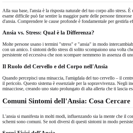
Alla sua base, l'ansia è la risposta naturale del tuo corpo allo stress
esame difficile può far sentire la maggior parte delle persone timorose e
d'ansia. Comprendere le cause profonde è fondamentale per gestirla e
Ansia vs. Stress
: Qual è la Differenza?
Molte persone usano i termini "stress" e "ansia" in modo intercambiabi
con un amico. I sintomi dello stress di solito scompaiono una volta che l
persistente ed eccessiva che non scompare nemmeno in assenza di uno 
Il
Ruolo del Cervello
e del Corpo nell'Ansia
Quando percepisci una minaccia, l'amigdala del tuo cervello – il centro
il pericolo. Questo sistema è essenziale per la sopravvivenza. Negli ind
minacciose, creando uno stato prolungato di alta allerta che ti lascia es
Comuni
Sintomi dell'Ansia
: Cosa Cercare
L'ansia si manifesta in molti modi, influenzando sia la mente che il c
schemi sono comuni. Se noti diversi di questi sintomi in modo persis
Segni Fisici dell'Ansia