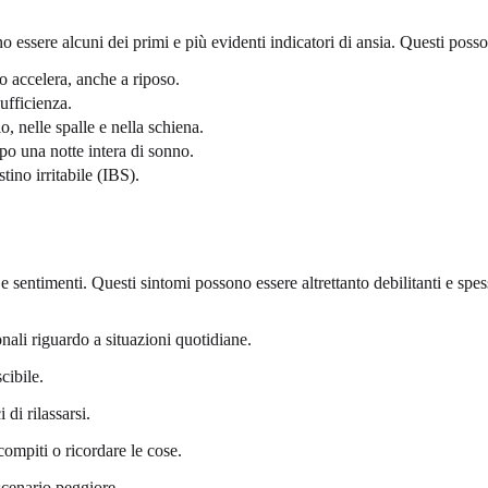
no essere alcuni dei primi e più evidenti indicatori di ansia. Questi poss
o accelera, anche a riposo.
sufficienza.
o, nelle spalle e nella schiena.
o una notte intera di sonno.
tino irritabile (IBS).
i e sentimenti. Questi sintomi possono essere altrettanto debilitanti e sp
onali riguardo a situazioni quotidiane.
scibile.
di rilassarsi.
 compiti o ricordare le cose.
cenario peggiore.