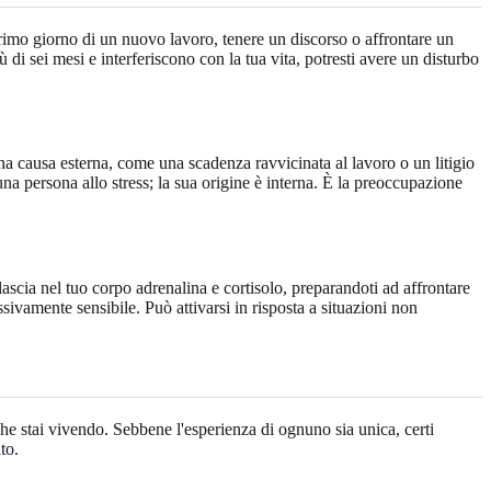
 primo giorno di un nuovo lavoro, tenere un discorso o affrontare un
 di sei mesi e interferiscono con la tua vita, potresti avere un disturbo
na causa esterna, come una scadenza ravvicinata al lavoro o un litigio
 una persona allo stress; la sua origine è interna. È la preoccupazione
lascia nel tuo corpo adrenalina e cortisolo, preparandoti ad affrontare
sivamente sensibile. Può attivarsi in risposta a situazioni non
he stai vivendo. Sebbene l'esperienza di ognuno sia unica, certi
ito
.