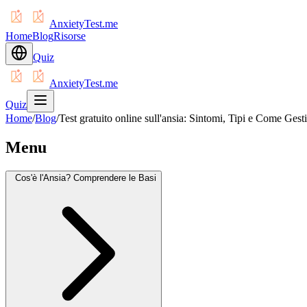
AnxietyTest.me
Home
Blog
Risorse
Quiz
AnxietyTest.me
Quiz
Home
/
Blog
/
Test gratuito online sull'ansia: Sintomi, Tipi e Come Gesti
Menu
Cos'è l'Ansia? Comprendere le Basi