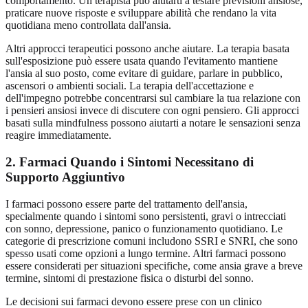
comportamento. Un terapista può aiutarti a testare previsioni ansiose,
praticare nuove risposte e sviluppare abilità che rendano la vita
quotidiana meno controllata dall'ansia.
Altri approcci terapeutici possono anche aiutare. La terapia basata
sull'esposizione può essere usata quando l'evitamento mantiene
l'ansia al suo posto, come evitare di guidare, parlare in pubblico,
ascensori o ambienti sociali. La terapia dell'accettazione e
dell'impegno potrebbe concentrarsi sul cambiare la tua relazione con
i pensieri ansiosi invece di discutere con ogni pensiero. Gli approcci
basati sulla mindfulness possono aiutarti a notare le sensazioni senza
reagire immediatamente.
2. Farmaci Quando i Sintomi Necessitano di
Supporto Aggiuntivo
I farmaci possono essere parte del trattamento dell'ansia,
specialmente quando i sintomi sono persistenti, gravi o intrecciati
con sonno, depressione, panico o funzionamento quotidiano. Le
categorie di prescrizione comuni includono SSRI e SNRI, che sono
spesso usati come opzioni a lungo termine. Altri farmaci possono
essere considerati per situazioni specifiche, come ansia grave a breve
termine, sintomi di prestazione fisica o disturbi del sonno.
Le decisioni sui farmaci devono essere prese con un clinico