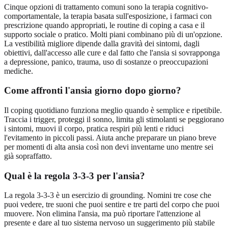
Cinque opzioni di trattamento comuni sono la terapia cognitivo-
comportamentale, la terapia basata sull'esposizione, i farmaci con
prescrizione quando appropriati, le routine di coping a casa e il
supporto sociale o pratico. Molti piani combinano più di un'opzione.
La vestibilità migliore dipende dalla gravità dei sintomi, dagli
obiettivi, dall'accesso alle cure e dal fatto che l'ansia si sovrapponga
a depressione, panico, trauma, uso di sostanze o preoccupazioni
mediche.
Come affronti l'ansia giorno dopo giorno?
Il coping quotidiano funziona meglio quando è semplice e ripetibile.
Traccia i trigger, proteggi il sonno, limita gli stimolanti se peggiorano
i sintomi, muovi il corpo, pratica respiri più lenti e riduci
l'evitamento in piccoli passi. Aiuta anche preparare un piano breve
per momenti di alta ansia così non devi inventarne uno mentre sei
già sopraffatto.
Qual è la regola 3-3-3 per l'ansia?
La regola 3-3-3 è un esercizio di grounding. Nomini tre cose che
puoi vedere, tre suoni che puoi sentire e tre parti del corpo che puoi
muovere. Non elimina l'ansia, ma può riportare l'attenzione al
presente e dare al tuo sistema nervoso un suggerimento più stabile