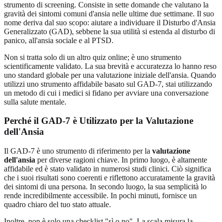
strumento di screening. Consiste in sette domande che valutano la
gravità dei sintomi comuni d'ansia nelle ultime due settimane. Il suo
nome deriva dal suo scopo: aiutare a individuare il Disturbo d'Ansia
Generalizzato (GAD), sebbene la sua utilità si estenda al disturbo di
panico, all'ansia sociale e al PTSD.
Non si tratta solo di un altro quiz online; è uno strumento
scientificamente validato. La sua brevità e accuratezza lo hanno reso
uno standard globale per una valutazione iniziale dell'ansia. Quando
utilizzi uno strumento affidabile basato sul GAD-7, stai utilizzando
un metodo di cui i medici si fidano per avviare una conversazione
sulla salute mentale.
Perché il GAD-7 è Utilizzato per la Valutazione
dell'Ansia
Il GAD-7 è uno strumento di riferimento per la
valutazione
dell'ansia
per diverse ragioni chiave. In primo luogo, è altamente
affidabile ed è stato validato in numerosi studi clinici. Ciò significa
che i suoi risultati sono coerenti e riflettono accuratamente la gravità
dei sintomi di una persona. In secondo luogo, la sua semplicità lo
rende incredibilmente accessibile. In pochi minuti, fornisce un
quadro chiaro del tuo stato attuale.
Inoltre, non è solo una checklist "sì o no". La scala misura la