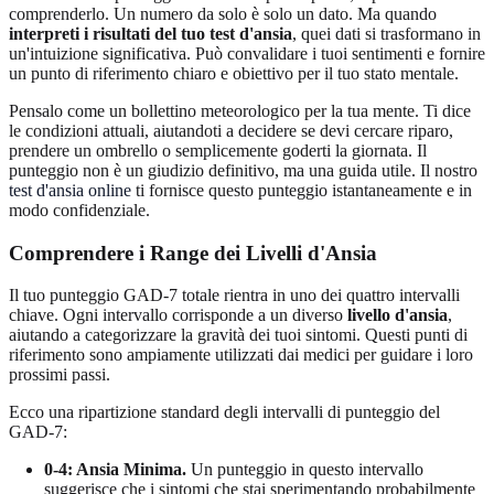
comprenderlo. Un numero da solo è solo un dato. Ma quando
interpreti i risultati del tuo test d'ansia
, quei dati si trasformano in
un'intuizione significativa. Può convalidare i tuoi sentimenti e fornire
un punto di riferimento chiaro e obiettivo per il tuo stato mentale.
Pensalo come un bollettino meteorologico per la tua mente. Ti dice
le condizioni attuali, aiutandoti a decidere se devi cercare riparo,
prendere un ombrello o semplicemente goderti la giornata. Il
punteggio non è un giudizio definitivo, ma una guida utile. Il nostro
test d'ansia online
ti fornisce questo punteggio istantaneamente e in
modo confidenziale.
Comprendere i Range dei Livelli d'Ansia
Il tuo punteggio GAD-7 totale rientra in uno dei quattro intervalli
chiave. Ogni intervallo corrisponde a un diverso
livello d'ansia
,
aiutando a categorizzare la gravità dei tuoi sintomi. Questi punti di
riferimento sono ampiamente utilizzati dai medici per guidare i loro
prossimi passi.
Ecco una ripartizione standard degli intervalli di punteggio del
GAD-7:
0-4: Ansia Minima.
Un punteggio in questo intervallo
suggerisce che i sintomi che stai sperimentando probabilmente