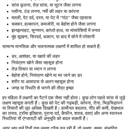
सांस फूलना, तेज़ सांस, या घुटन जैसा लगना
पसीना, ठंड लगना, गर्मी की लहर या कांपना
मतली, पेट दर्द, दस्त, या पेट में “गांठ” जैसा एहसास
चक्कर, हल्कापन, कमजोरी, या बेहोश होने जैसा लगना
झनझनाहट, सुन्नपन, कांपते हाथ, या मांसपेशियों में तनाव
मुंह सूखना, सिरदर्द, थकान, या बाद में सोने में परेशानी
सामान्य मानसिक और भावनात्मक लक्षणों में शामिल हो सकते हैं:
डर, आशंका, या खतरे की लहर
नियंत्रण खोने जैसा महसूस होना
तेज़ विचार या ध्यान न लगना
बेहोश होने, नियंत्रण खोने या मर जाने का डर
शरीर या आसपास से अलग महसूस होना
जगह या स्थिति से भागने की तीव्र इच्छा
हर महिला में लक्षणों का पैटर्न एक जैसा नहीं होता। कुछ लोग पहले सांस से जुड़े
लक्षण महसूस करती हैं। कुछ को पेट की गड़बड़ी, कांपना, रोना, चिड़चिड़ापन
या विचारों की लूप अधिक दिखती है। हार्मोनल बदलाव, नींद की कमी, देखभाल
का तनाव, ट्रॉमा इतिहास, पुराना दर्द, कैफीन, शराब, दवाएं और अन्य स्वास्थ्य
स्थितियां भी एंग्जायटी की अनुभूति को बदल सकती हैं।
अगर आप कई दिनों तक लक्षण ट्रैक कर रही हैं, तो लक्षण, समय, संभावित