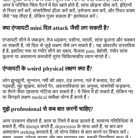
अगर वे परिचित चिंता पैटर्न में मेल खाते होते हैं, सांस छोड़ना धीमा करें, इंद्रियों
से स्थिर करें करें, मांसपेशियां ढीला करें करें, उत्तेजना कम करें, और स्थिर वाक्य
जैसे “यह तीव्र है, लेकिन गुजर सकता है” इस्तेमाल करें।
क्या एंग्जायटी mini दिल attack जैसी लग सकती है?
एंग्जायटी सीने में जकड़न, तेज धड़कन, पसीना, मतली, सांस फूलना और चक्कर
ला सकती है, जो दिल से जुड़े लक्षण जैसे लग सकते हैं। यह ओवरलैप वास्तविक
है है, इसलिए नया या गंभीर सीने का दबाव, फैलता pain, बेहोशी, गंभीर सांस
फूलना या असामान्य कमजोरी तुरंत चिकित्सकीय ध्यान मांगते हैं।
एंग्जायटी के weird physical लक्षण क्या हैं?
लोग झुनझुनी, सुन्नपन, गर्मी की लहर, ठंड लगना, गले में कसाव, पेट की
गड़बड़ी, मुंह सूखना, कांपते पैर, अवास्तविकता का अनुभव, मांसपेशी फड़कना,
या तैरने जैसा एहसास नोटिस कर सकते हैं। ये चिंता में हो सकते हैं, लेकिन नए
या बिगड़ते लक्षण medical समीक्षा योग्य हैं करते हैं।
मुझे professional से कब बात करनी चाहिए?
अगर प्रकरण दोहरते हैं, काम या रिश्ते में बाधा डालते हैं, सामान्य गतिविधियां से
बचाते हैं, नींद disrupt करते हैं, depression के साथ आते हैं, या बार-बार
आश्वासन seeking करवाते हैं, तो योग्य पेशेवर से बात करने पर विचार करें।
समय, लक्षण, प्रेरक कारण और क्या मददगार रहा, इसकी टिप्पणियां साथ लें।