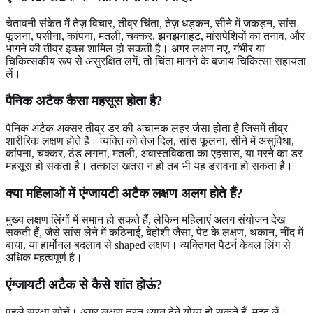
चेतावनी संकेत में तेज़ विचार, तीव्र चिंता, तेज़ धड़कन, सीने में जकड़न, सांस
फूलना, पसीना, कांपना, मतली, चक्कर, झनझनाहट, मांसपेशियों का तनाव, और
भागने की तीव्र इच्छा शामिल हो सकती है। अगर लक्षण नए, गंभीर या
चिकित्सकीय रूप से असुरक्षित लगें, तो चिंता मानने के बजाय चिकित्सा सहायता
लें।
पैनिक अटैक कैसा महसूस होता है?
पैनिक अटैक अक्सर तीव्र डर की अचानक लहर जैसा होता है जिसमें तीव्र
शारीरिक लक्षण होते हैं। व्यक्ति को तेज़ दिल, सांस फूलना, सीने में असुविधा,
कांपना, चक्कर, ठंड लगना, मतली, अवास्तविकता का एहसास, या मरने का डर
महसूस हो सकता है। तत्काल खतरा न हो तब भी यह डरावना हो सकता है।
क्या महिलाओं में एंग्जायटी अटैक लक्षण अलग होते हैं?
मुख्य लक्षण लिंगों में समान हो सकते हैं, लेकिन महिलाएं अलग संयोजन देख
सकती हैं, जैसे सांस लेने में कठिनाई, बेहोशी जैसा, पेट के लक्षण, थकान, नींद में
बाधा, या हार्मोनल बदलाव से shaped लक्षण। व्यक्तिगत पैटर्न केवल लिंग से
अधिक महत्वपूर्ण है।
एंग्जायटी अटैक से कैसे शांत होऊं?
पहले सुरक्षा सोचें। अगर लक्षण तुरंत ध्यान देने योग्य हो सकते हैं, मदद लें।