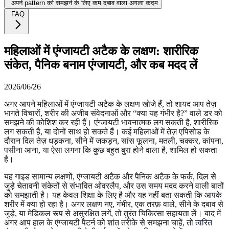
अपने pattern को समझने के लिए कम दबाव वाला अगला कदम
FAQ
महिलाओं में एंग्जायटी अटैक के लक्षण: शारीरिक
संकेत, पैनिक बनाम एंग्जायटी, और कब मदद लें
2026/06/26
अगर आपने महिलाओं में एंग्जायटी अटैक के लक्षण खोजे हैं, तो शायद आप तेज़
भागते विचारों, शरीर की अजीब संवेदनाओं और “क्या यह गंभीर है?” वाले डर को
समझने की कोशिश कर रही हैं। एंग्जायटी भावनात्मक लग सकती है, शारीरिक
लग सकती है, या दोनों साथ हो सकते हैं। कई महिलाओं में तेज़ एपिसोड के
दौरान दिल तेज़ धड़कना, सीने में जकड़न, सांस फूलना, मतली, चक्कर, कांपना,
पसीना आना, या ऐसा लगना कि कुछ बहुत बुरा होने वाला है, शामिल हो सकता
है।
यह गाइड सामान्य लक्षणों, एंग्जायटी अटैक और पैनिक अटैक के फर्क, दिल से
जुड़े चेतावनी संकेतों से संभावित ओवरलैप, और उस समय मदद करने वाली बातों
को समझाती है। यह केवल शिक्षा के लिए है और यह नहीं बता सकती कि आपके
शरीर में क्या हो रहा है। अगर लक्षण नए, गंभीर, एक तरफ़ वाले, सीने के दबाव से
जुड़े, या मेडिकल रूप से असुरक्षित लगें, तो तुरंत चिकित्सा सहायता लें। बाद में
अगर आप हाल के एंग्जायटी पैटर्न को शांत तरीके से समझना चाहें, तो
त्वरित