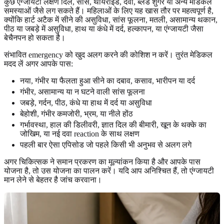
कुछ एंग्जायटी लक्षण दिल, सांस, थायरॉइड, दवा, ब्लड शुगर या अन्य मेडिकल
समस्याओं जैसे लग सकते हैं। महिलाओं के लिए यह खास तौर पर महत्वपूर्ण है,
क्योंकि हार्ट अटैक में सीने की असुविधा, सांस फूलना, मतली, असामान्य थकान,
पीठ या जबड़े में असुविधा, हाथ या कंधे में दर्द, हल्कापन, या एंग्जायटी जैसा
बेचैनपन हो सकता है।
संभावित emergency को खुद अलग करने की कोशिश न करें। तुरंत मेडिकल
मदद लें अगर आपके पास:
नया, गंभीर या फैलता हुआ सीने का दबाव, कसाव, भारीपन या दर्द
गंभीर, असामान्य या न घटने वाली सांस फूलना
जबड़े, गर्दन, पीठ, कंधे या हाथ में दर्द या असुविधा
बेहोशी, गंभीर कमजोरी, भ्रम, या नीले होंठ
गर्भावस्था, हाल की डिलीवरी, ज्ञात दिल की बीमारी, खून के थक्के का
जोखिम, या नई दवा reaction के साथ लक्षण
पहली बार ऐसा एपिसोड जो पहले किसी भी अनुभव से अलग लगे
अगर चिकित्सक ने समान प्रकरण का मूल्यांकन किया है और आपके पास
योजना है, तो उस योजना का पालन करें। यदि आप अनिश्चित हैं, तो एंग्जायटी
मान लेने से बेहतर है जांच करवाना।