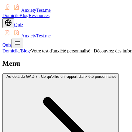
AnxietyTest.me
Domicile
Blog
Ressources
Quiz
AnxietyTest.me
Quiz
Domicile
/
Blog
/
Votre test d'anxiété personnalisé : Découvrez des info
Menu
Au-delà du GAD-7 : Ce qu'offre un rapport d'anxiété personnalisé