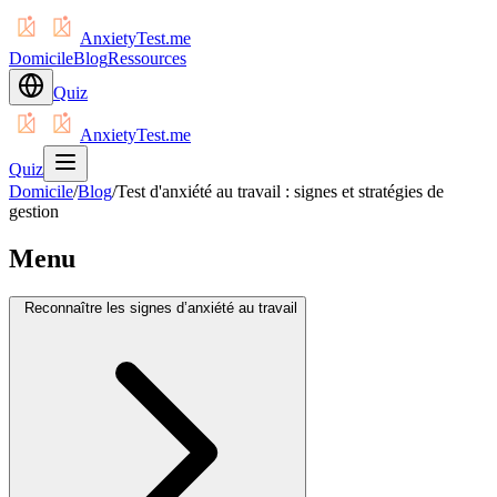
AnxietyTest.me
Domicile
Blog
Ressources
Quiz
AnxietyTest.me
Quiz
Domicile
/
Blog
/
Test d'anxiété au travail : signes et stratégies de
gestion
Menu
Reconnaître les signes d’anxiété au travail