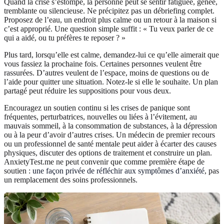
Quand la crise s’estompe, la personne peut se sentir fatiguée, gênée,
tremblante ou silencieuse. Ne précipitez pas un débriefing complet.
Proposez de l’eau, un endroit plus calme ou un retour à la maison si
c’est approprié. Une question simple suffit : « Tu veux parler de ce
qui a aidé, ou tu préfères te reposer ? »
Plus tard, lorsqu’elle est calme, demandez-lui ce qu’elle aimerait que
vous fassiez la prochaine fois. Certaines personnes veulent être
rassurées. D’autres veulent de l’espace, moins de questions ou de
l’aide pour quitter une situation. Notez-le si elle le souhaite. Un plan
partagé peut réduire les suppositions pour vous deux.
Encouragez un soutien continu si les crises de panique sont
fréquentes, perturbatrices, nouvelles ou liées à l’évitement, au
mauvais sommeil, à la consommation de substances, à la dépression
ou à la peur d’avoir d’autres crises. Un médecin de premier recours
ou un professionnel de santé mentale peut aider à écarter des causes
physiques, discuter des options de traitement et construire un plan.
AnxietyTest.me ne peut convenir que comme première étape de
soutien :
une façon privée de réfléchir aux symptômes d’anxiété
, pas
un remplacement des soins professionnels.