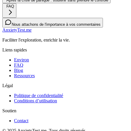
Après la crise de panique : soutenir sans prendre le contrôle
FAQ
Nous attachons de l'importance à vos commentaires
AnxietyTest.me
Faciliter l'exploration, enrichir la vie.
Liens rapides
Environ
FAQ
Blog
Ressources
Légal
Politique de confidentialité
Conditions d’utilisation
Soutien
Contact
© 2025 AnxietyTest.me. Tous droits réservés.