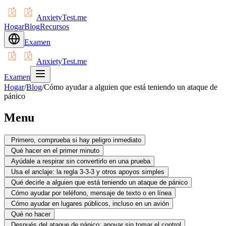
AnxietyTest.me
Hogar
Blog
Recursos
Examen
AnxietyTest.me
Examen
Hogar
/
Blog
/
Cómo ayudar a alguien que está teniendo un ataque de
pánico
Menu
Primero, comprueba si hay peligro inmediato
Qué hacer en el primer minuto
Ayúdale a respirar sin convertirlo en una prueba
Usa el anclaje: la regla 3-3-3 y otros apoyos simples
Qué decirle a alguien que está teniendo un ataque de pánico
Cómo ayudar por teléfono, mensaje de texto o en línea
Cómo ayudar en lugares públicos, incluso en un avión
Qué no hacer
Después del ataque de pánico: apoyar sin tomar el control