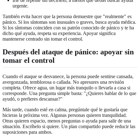
Irte de repente sin decírselo, a menos que debas buscar ayuda
urgente.
También evita hacer que la persona demuestre que "realmente" es
pánico. Si los síntomas son inusuales o graves, busca ayuda médica.
Si los síntomas coinciden con su patrón conocido de pánico y te ha
dicho qué ayuda, respeta su experiencia. Apoyar significa
mantenerse centrado sin tomar el control.
Después del ataque de pánico: apoyar sin
tomar el control
Cuando el ataque se desvanece, la persona puede sentirse cansada,
avergonzada, temblorosa o callada. No apresures una revisión
completa. Ofrece agua, un lugar más tranquilo o llevarla a casa si
corresponde. Una pregunta simple basta: "¿Quieres hablar de lo que
ayudó, o prefieres descansar?"
Más tarde, cuando esté en calma, pregúntale qué le gustaría que
hicieras la próxima vez. Algunas personas quieren tranquilidad.
Otras quieren espacio, menos preguntas o ayuda para salir de una
situación. Escríbelo si quiere. Un plan compartido puede reducir las
suposiciones para ambos.