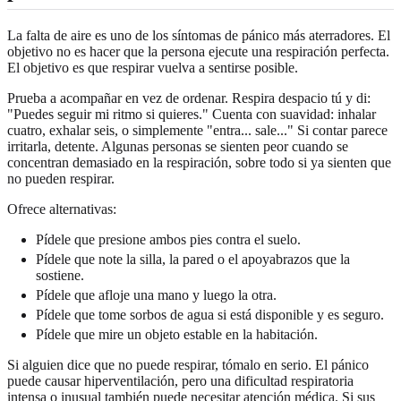
La falta de aire es uno de los síntomas de pánico más aterradores. El
objetivo no es hacer que la persona ejecute una respiración perfecta.
El objetivo es que respirar vuelva a sentirse posible.
Prueba a acompañar en vez de ordenar. Respira despacio tú y di:
"Puedes seguir mi ritmo si quieres." Cuenta con suavidad: inhalar
cuatro, exhalar seis, o simplemente "entra... sale..." Si contar parece
irritarla, detente. Algunas personas se sienten peor cuando se
concentran demasiado en la respiración, sobre todo si ya sienten que
no pueden respirar.
Ofrece alternativas:
Pídele que presione ambos pies contra el suelo.
Pídele que note la silla, la pared o el apoyabrazos que la
sostiene.
Pídele que afloje una mano y luego la otra.
Pídele que tome sorbos de agua si está disponible y es seguro.
Pídele que mire un objeto estable en la habitación.
Si alguien dice que no puede respirar, tómalo en serio. El pánico
puede causar hiperventilación, pero una dificultad respiratoria
intensa o inusual también puede necesitar atención médica. Si sus