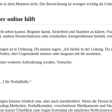
 sie in dem Moment nicht. Die Bezeichnung ist weniger wichtig als Unte
r online hilft
icht sehen kannst. Beginne damit, Sicherheit und Standort zu klären. Fr
 starken Brustschmerzen oder ernsthaften Atemproblemen besteht, ermu
n ist in Ordnung. Du kannst sagen: „Ich bleibe in der Leitung. Du m
n Boden, drei Gegenstände nennen oder langsam mit dir ausatmen.
einer weiteren Anforderung werden. Versuche:
3 für Notfallhilfe.“
gen können tröstlich sein, aber auch uneinheitlich. Wenn die Person h
ounding-Methoden, Notfallkontakte, verschriebene Medikamente und Sit
ein kurzer Überblick zum Angst-Screening
ein nützliches Reflexionsw