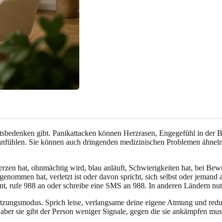
itsbedenken gibt. Panikattacken können Herzrasen, Engegefühl in der B
fühlen. Sie können auch dringenden medizinischen Problemen ähneln, d
merzen hat, ohnmächtig wird, blau anläuft, Schwierigkeiten hat, bei B
genommen hat, verletzt ist oder davon spricht, sich selbst oder jemand
hnt, rufe 988 an oder schreibe eine SMS an 988. In anderen Ländern nu
tützungsmodus. Sprich leise, verlangsame deine eigene Atmung und red
aber sie gibt der Person weniger Signale, gegen die sie ankämpfen mus