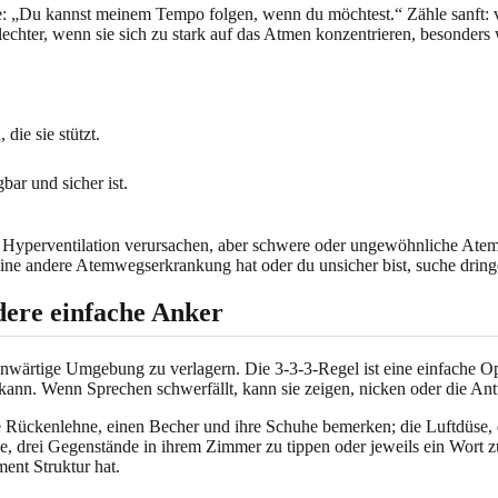
: „Du kannst meinem Tempo folgen, wenn du möchtest.“ Zähle sanft: vie
lechter, wenn sie sich zu stark auf das Atmen konzentrieren, besonder
die sie stützt.
bar und sicher ist.
 Hyperventilation verursachen, aber schwere oder ungewöhnliche Atem
ine andere Atemwegserkrankung hat oder du unsicher bist, suche dring
dere einfache Anker
wärtige Umgebung zu verlagern. Die 3-3-3-Regel ist eine einfache Opti
 kann. Wenn Sprechen schwerfällt, kann sie zeigen, nicken oder die An
 die Rückenlehne, einen Becher und ihre Schuhe bemerken; die Luftdü
sie, drei Gegenstände in ihrem Zimmer zu tippen oder jeweils ein Wort 
ent Struktur hat.