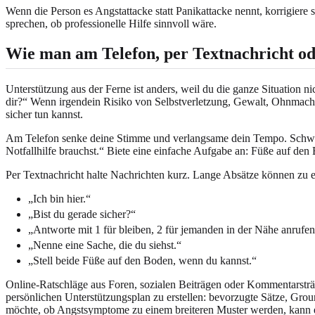
Wenn die Person es Angstattacke statt Panikattacke nennt, korrigiere
sprechen, ob professionelle Hilfe sinnvoll wäre.
Wie man am Telefon, per Textnachricht ode
Unterstützung aus der Ferne ist anders, weil du die ganze Situation n
dir?“ Wenn irgendein Risiko von Selbstverletzung, Gewalt, Ohnmacht,
sicher tun kannst.
Am Telefon senke deine Stimme und verlangsame dein Tempo. Schweige
Notfallhilfe brauchst.“ Biete eine einfache Aufgabe an: Füße auf de
Per Textnachricht halte Nachrichten kurz. Lange Absätze können zu 
„Ich bin hier.“
„Bist du gerade sicher?“
„Antworte mit 1 für bleiben, 2 für jemanden in der Nähe anrufen, 
„Nenne eine Sache, die du siehst.“
„Stell beide Füße auf den Boden, wenn du kannst.“
Online-Ratschläge aus Foren, sozialen Beiträgen oder Kommentarsträn
persönlichen Unterstützungsplan zu erstellen: bevorzugte Sätze, Gr
möchte, ob Angstsymptome zu einem breiteren Muster werden, kann