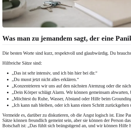
Was man zu jemandem sagt, der eine Panik
Die besten Worte sind kurz, respektvoll und glaubwürdig. Du brauchst k
Hilfreiche Sätze sind:
„Das ist sehr intensiv, und ich bin hier bei dir.“
„Du musst jetzt nicht alles erklären.“
„Konzentrieren wir uns auf den nächsten Atemzug oder die näc
„Dein Körper schlägt Alarm. Wir können gemeinsam abwarten, b
„Möchtest du Ruhe, Wasser, Abstand oder Hilfe beim Groundin
„Ich kann nah bleiben, oder ich kann einen Schritt zurückgehen 
Vermeide es, darüber zu diskutieren, ob die Angst logisch ist. Eine P
Sätze können freundlich gemeint sein, aber sie können der Person da
Botschaft ist: „Das fühlt sich beängstigend an, und wir können Hilfe 