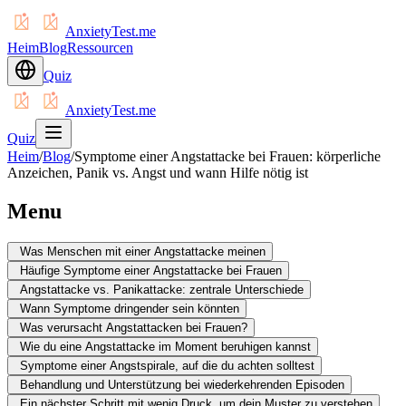
AnxietyTest.me
Heim
Blog
Ressourcen
Quiz
AnxietyTest.me
Quiz
Heim
/
Blog
/
Symptome einer Angstattacke bei Frauen: körperliche
Anzeichen, Panik vs. Angst und wann Hilfe nötig ist
Menu
Was Menschen mit einer Angstattacke meinen
Häufige Symptome einer Angstattacke bei Frauen
Angstattacke vs. Panikattacke: zentrale Unterschiede
Wann Symptome dringender sein könnten
Was verursacht Angstattacken bei Frauen?
Wie du eine Angstattacke im Moment beruhigen kannst
Symptome einer Angstspirale, auf die du achten solltest
Behandlung und Unterstützung bei wiederkehrenden Episoden
Ein nächster Schritt mit wenig Druck, um dein Muster zu verstehen