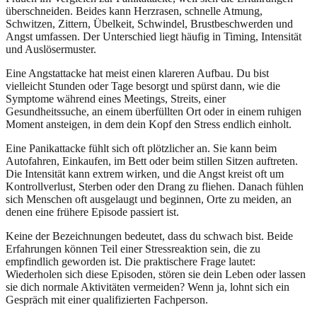
überschneiden. Beides kann Herzrasen, schnelle Atmung,
Schwitzen, Zittern, Übelkeit, Schwindel, Brustbeschwerden und
Angst umfassen. Der Unterschied liegt häufig in Timing, Intensität
und Auslösermuster.
Eine Angstattacke hat meist einen klareren Aufbau. Du bist
vielleicht Stunden oder Tage besorgt und spürst dann, wie die
Symptome während eines Meetings, Streits, einer
Gesundheitssuche, an einem überfüllten Ort oder in einem ruhigen
Moment ansteigen, in dem dein Kopf den Stress endlich einholt.
Eine Panikattacke fühlt sich oft plötzlicher an. Sie kann beim
Autofahren, Einkaufen, im Bett oder beim stillen Sitzen auftreten.
Die Intensität kann extrem wirken, und die Angst kreist oft um
Kontrollverlust, Sterben oder den Drang zu fliehen. Danach fühlen
sich Menschen oft ausgelaugt und beginnen, Orte zu meiden, an
denen eine frühere Episode passiert ist.
Keine der Bezeichnungen bedeutet, dass du schwach bist. Beide
Erfahrungen können Teil einer Stressreaktion sein, die zu
empfindlich geworden ist. Die praktischere Frage lautet:
Wiederholen sich diese Episoden, stören sie dein Leben oder lassen
sie dich normale Aktivitäten vermeiden? Wenn ja, lohnt sich ein
Gespräch mit einer qualifizierten Fachperson.