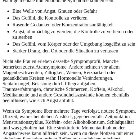
Häufige mentale und emotionale Symptome können sein:
Eine Welle von Angst, Grauen oder Gefahr
Das Gefühl, die Kontrolle zu verlieren
Rasende Gedanken oder Konzentrationsunfähigkeit
Angst, ohnmächtig zu werden, die Kontrolle zu verlieren oder
zu sterben
Das Gefühl, vom Körper oder der Umgebung losgelöst zu sein
Starker Drang, den Ort oder die Situation zu verlassen
Nicht alle Frauen erleben dasselbe Symptomprofil. Manche
bemerken zuerst Atemsymptome. Andere nehmen vor allem
Magenbeschwerden, Zittrigkeit, Weinen, Reizbarkeit oder
gedankliches Kreisen wahr. Hormonelle Veränderungen,
Schlafmangel, Belastung durch Pflegeaufgaben,
Traumaerfahrungen, chronische Schmerzen, Koffein, Alkohol,
Medikamente und andere Gesundheitszustände können ebenfalls
beeinflussen, wie sich Angst anfühlt.
Wenn du Symptome über mehrere Tage verfolgst, notiere Symptom,
Uhrzeit, wahrscheinlichen Auslöser, gegebenenfalls Zeitpunkt im
Menstruationszyklus, Koffein- oder Alkoholkonsum, Schlafqualität
und was geholfen hat. Eine
strukturierte Momentaufnahme der
Angstschwere
kann hilfreich sein, wenn du diese Notizen mit einer
einfachen Screening-artigen Reflexion vergleichen möchtest.