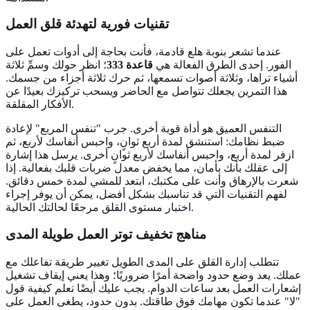
تقنيات فورية لتهدئة قلق العمل
عندما تشعر بنوبة هلع قادمة، فأنت بحاجة إلى أدوات تعمل على
الفور. إحدى الطرق الفعالة هي
قاعدة 333
؛ انظر حولك وسمِّ ثلاثة
أشياء تراها، وثلاثة أصوات تسمعها، ثم حرك ثلاثة أجزاء من جسمك.
هذا التمرين يجعلك تتواصل مع الحاضر ويسحب تركيزك بعيدًا عن
الأفكار المقلقة.
التنفس العميق هو أداة قوية أخرى. جرب "تنفس المربع" لإعادة
ضبط نظامك: استنشق لمدة أربع ثوانٍ، واحبس أنفاسك لأربع، ثم
ازفر لمدة أربع، واحبس أنفاسك لأربع ثوانٍ أخرى. يرسل هذا إشارة
إلى عقلك بأنك بأمان، مما يخفض معدل ضربات قلبك بفعالية. إذا
شعرت بالإرهاق وأنت على مكتبك، ابتعد للمشي لمدة خمس دقائق.
لفهم التقنيات التي قد تناسبك بشكل أفضل، يمكن أن يوفر إجراء
مرجعًا لحالتك الحالية.
اختبار مستوى القلق
مناهج تخفيف توتر العمل طويلة المدى
تتطلب إدارة القلق على المدى الطويل تغيير طريقة تفاعلك مع
عملك. يعد وضع حدود واضحة أمرًا ضروريًا؛ وهذا يعني إيقاف تشغيل
إشعارات العمل بعد ساعات الدوام. يجب عليك أيضًا تعلم كيفية قول
"لا" عندما تكون مهامك فوق طاقتك. بدون حدود، يطغى العمل على