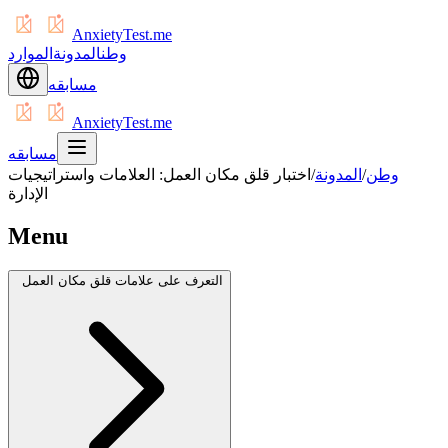
AnxietyTest.me
وطن
المدونة
الموارد
مسابقه
AnxietyTest.me
مسابقه
وطن
/
المدونة
/
اختبار قلق مكان العمل: العلامات واستراتيجيات
الإدارة
Menu
التعرف على علامات قلق مكان العمل