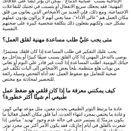
الإنتاجية بسبب "ضبابية الدماغ". يمكن أن يؤثر أيضًا على علاقاتك
المهنية؛ فقد يجعلك سريع الانفعال أو يتسبب في تجنبك للتفاعلات
الاجتماعية. ومع ذلك، فإن العديد من الأشخاص الذين يعانون من قلق
مكان العمل هم "عالي الأداء"، مما يعني أنهم لا يزالون يؤدون عملهم
بشكل جيد، ولكنهم يفعلون ذلك بتكلفة شخصية كبيرة على صحتهم
النفسية.
متى يجب عليَّ طلب مساعدة مهنية لقلق العمل؟
يجب عليك التفكير في طلب المساعدة إذا كان قلقك مستمرًا.
يوصى بالتدخل المهني إذا كان القلق يسبب ضيقًا كبيرًا أو يتداخل مع
حياتك اليومية. اطلب المساعدة إذا كنت غير قادر على النوم أو تعاني
من نوبات هلع منتظمة. يلجأ بعض الأشخاص إلى آليات تكيُّف غير
صحية للتعامل مع ضغوط العمل. تعد أداة الفحص وسيلة رائعة
للتحضير لمحادثة مع مختص.
كيف يمكنني معرفة ما إذا كان قلقي هو ضغط عمل
طبيعي أم شيئًا أكثر خطورة؟
عادة ما يرتبط التوتر الطبيعي بحدث معين، مثل موعد نهائي كبير،
وعادة ما يختفي بمجرد انتهاء الحدث. أما قلق مكان العمل فغالباً ما
يكون مزمنًا؛ إذ يستمر حتى في حالة عدم وجود "تهديد" مباشر. إذا
شعرت بالقلق في أيام إجازتك، فقد يكون الأمر أكثر من مجرد توتر.
يعد القلق المستمر بشأن أشياء لم تحدث بعد مؤشرًا آخر. يمكن أن