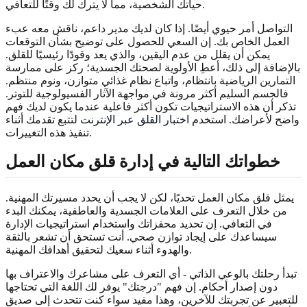
حياتك الشخصية، مما لا يترك لك وقتًا للتعافي.
التواصل أمر حيوي أيضًا. إذا كان لديك مدير داعم، ناقش معه عبء
العمل الخاص بك. إن السعي للحصول على توضيح بشأن التوقعات
يمكن أن يقلل من عدم اليقين، والذي يعد وقودًا رئيسيًا للقلق.
بالإضافة إلى ذلك، أعطِ الأولوية لصحتك الجسدية؛ ركز على ممارسة
التمارين الرياضية بانتظام، واتباع نظام غذائي متوازن، ونوم منتظم.
فالجسم السليم أكثر مرونة في مواجهة الآثار الفسيولوجية للتوتر.
تذكر أن هذه الاستراتيجيات تكون أكثر فاعلية عندما يكون لديك فهم
واضح لأعراضك. استخدم
اختبار القلق عبر الإنترنت
لتتبع تقدمك أثناء
تنفيذ هذه التغييرات.
خطواتك التالية في إدارة قلق مكان العمل
يمثل قلق مكان العمل تحديًا، لكن لا يجب أن يحدد مسيرتك المهنية.
من خلال التعرف على العلامات الجسدية والعاطفية، يمكنك البدء
في التعافي. إن تحديد محفزاتك واستخدام استراتيجيات الإدارة
سيساعدك على إيجاد توازن صحي. أنت تستحق أن تشعر بالثقة
والهدوء أثناء سعيك لتحقيق أهدافك المهنية.
تبدأ رحلتك بالوعي الذاتي - أي التعرف على مشاعرك والاعتراف بها
دون إصدار أحكام. إن فهم "درجتك" يوفر لك اللغة التي تحتاجها
للتعبير عن تجربتك للآخرين، وهذا مفيد سواء كنت تتحدث إلى صديق