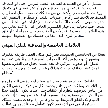
تشمل الأعراض الجسدية الشائعة التعب المزمن، حتى لو كنت قد
نمت جيدًا. قد تعاني من صداع متكرر أو توتر عضلي في كتفيك
ورقبتك. يعاني بعض الأشخاص من مشكلات هضمية مثل اضطراب
المعدة. قد تلاحظ تسارعًا في ضربات القلب أو ضيقًا في التنفس عند
دخولك مبنى المكتب. غالبًا ما تحدث هذه الإشارات في اللحظة التي
تسجل فيها دخولك إلى جهاز الكمبيوتر الخاص بك. إذا كنت تعاني من
هذه العلامات الجسدية، فقد يكون الوقت قد حان لإجراء
اختبار قلق
لترى كيف يتفاعل جسمك مع الضغوط المهنية.
مجاني
العلامات العاطفية والمعرفية للقلق المهني
بعيدًا عن الأحاسيس الجسدية، يغير قلق مكان العمل طريقة تفكيرك
وشعورك. واحدة من أكثر العلامات المعرفية شيوعًا هي "ضبابية
الدماغ" أو صعوبة التركيز. قد تجد نفسك تحدق في الفقرة نفسها
لمدة عشر دقائق، ويحدث هذا لأن عقلك يتسابق مع سيناريوهات
"ماذا لو".
عاطفيًا، قد تشعر بنفاد صبر غير معتاد أو حدة في التعامل مع
زملائك. قد يتملكك شعور دائم بحدوث كارثة وشيكة. يخشى الكثير
من الناس تعرضهم للطرد أو الانتقاد، حتى عندما يكون أداؤهم جيدًا
من الناحية الموضوعية. يعد التسويف أيضًا علامة رئيسية؛ إذ تتجنب
المهام لأن القلق المرتبط بها يبدو غامرًا. إذا وجدت نفسك تشكك
باستمرار في قدراتك، فقد تكون تتعامل مع قلق مهني يتطلب