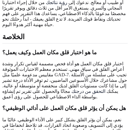
أو طبيب أو معالج. ندعوك إلى
رؤية نتائجك
من خلال إجراء اختبارنا
المجاني والسري. يستغرق الأمر أقل من ثلاث دقائق ويوفر تقريرًا
مخصصًا مدعومًا بالذكاء الاصطناعي، يساعدك هذا التقرير على فهم
تحدياتك ونقاط قوتك الفريدة. لا تدع القلق يعيقك - ابدأ رحلتك نحو
حياة مهنية أكثر هدوءًا اليوم.
الخلاصة
ما هو اختبار قلق مكان العمل وكيف يعمل؟
اختبار قلق مكان العمل هو أداة فحص مصممة لقياس تكرار وشدة
أعراض القلق في سياق مهني. تستخدم معظم الاختبارات الموثوقة
مقاييس مدعومة علميًا مثل GAD-7. تجيب على سلسلة من الأسئلة
حول مشاعرك خلال الأسبوعين الماضيين، ثم توفر الأداة درجة تشير
إلى ما إذا كانت مستويات القلق لديك منخفضة أو متوسطة أو عالية.
يمكنك
التحقق من درجتك
مجانًا والحصول على تقرير تم إنشاؤه
بواسطة الذاء الاصطناعي للحصول على رؤى أعمق.
هل يمكن أن يؤثر قلق مكان العمل على أدائي الوظيفي؟
نعم، يمكن أن يؤثر القلق بشكل كبير على الأداء الوظيفي. غالبًا ما
يؤدي إلى التسويف وصعوبة اتخاذ القرارات. قد تلاحظ انخفاضًا في