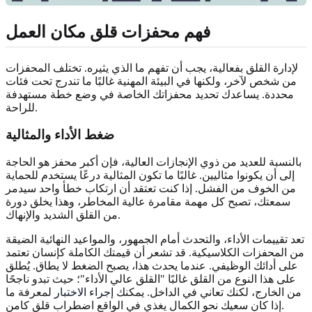
فهم محفزات قلق مكان العمل
لإدارة القلق بفعالية، يجب أن تفهم ما الذي يثيره. تختلف المحفزات
من شخص لآخر، ولكنها في البيئة المهنية غالبًا ما تندرج تحت فئات
محددة. يساعدك تحديد محفزاتك الخاصة في وضع خطة مستهدفة
للراحة.
ضغط الأداء والمثالية
بالنسبة للعديد من ذوي الإنجازات العالية، فإن أكبر محفز هو الحاجة
إلى أن يكونوا مثاليين. غالبًا ما تكون المثالية درعًا يستخدم للحماية
من الخوف من الفشل. إذا كنت تعتقد أن ارتكاب خطأ واحد سيدمر
سمعتك، تصبح كل مهمة مقامرة عالية المخاطر، وهذا يخلق دورة
من القلق الشديد والإنهاك.
تعد تقييمات الأداء، والتحدث أمام الجمهور، والمواعيد النهائية الضيقة
من المحفزات الكلاسيكية. قد تشعر أن قيمتك الكاملة كإنسان تعتمد
على أدائك الوظيفي. عندما يحدث هذا، يصبح الضغط لا يطاق. يُطلق
على هذا النوع من القلق غالبًا "القلق عالي الأداء"؛ حيث تبدو ناجحًا
من الخارج، لكنك تعاني في الداخل. يمكنك
إجراء الاختبار
لمعرفة ما
إذا كان سعيك نحو الكمال يغذي في الواقع اضطراب قلق كامن.