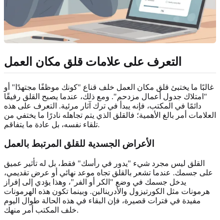
التعرف على علامات قلق مكان العمل
غالبًا ما يختبئ قلق مكان العمل خلف قناع "كونك موظفًا مجتهدًا" أو
"امتلاك جدول أعمال مزدحم". ومع ذلك، عندما يصبح القلق رفيقًا
دائمًا في المكتب، فإنه يبدأ في ترك آثار مرئية. التعرف على هذه
العلامات أمر بالغ الأهمية؛ فالقلق الذي يتم تجاهله نادرًا ما يختفي من
تلقاء نفسه، بل عادة ما يتفاقم.
الأعراض الجسدية للقلق المرتبط بالعمل
القلق ليس مجرد شيء "يدور في رأسك" فقط، بل له تأثير عميق
على جسمك. عندما تشعر بالقلق تجاه موعد نهائي أو عرض تقديمي،
يدخل جسمك في وضع "الكر أو الفر"، وهذا يؤدي إلى إفراز
هرمونات مثل الكورتيزول والأدرينالين. وبينما تكون هذه الهرمونات
مفيدة في فترات قصيرة، فإن البقاء في هذه الحالة طوال اليوم
خلف المكتب أمر منهك.