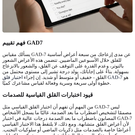
فهم تقييم GAD7
يسألك مقياس GAD-7 عن مدى إزعاجك من سبعة أعراض أساسية
للقلق خلال الأسبوعين الماضيين. تتضمن هذه الأعراض الشعور
بالتوتر، وعدم القدرة على التوقف عن القلق، والشعور بالانزعاج
بسهولة. بناءً على إجاباتك، يولد درجة تشير إلى مستوى محتمل من
هو
اختبار قلق GAD-7
القلق - خفيف أو متوسط أو شديد. إن إجراء
خطوة أولى سريعة وسرية وفعالة لقياس مشاعرك كميًا.
قيود اختبارات القلق القياسية للصدمات
من المهم أن تفهم أن اختبار القلق القياسي مثل GAD-7 ليس
مصممًا لتشخيص اضطراب ما بعد الصدمة. غالبًا ما يسجل الأشخاص
المصابون باضطراب ما بعد الصدمة درجات عالية في اختبار GAD-7
لأن أعراض القلق متشابهة. ومع ذلك، لا يلتقط هذا الاختبار القياسي
أعراضًا خاصة بالصدمات مثل ذكريات الماضي أو سلوكيات التجنب.