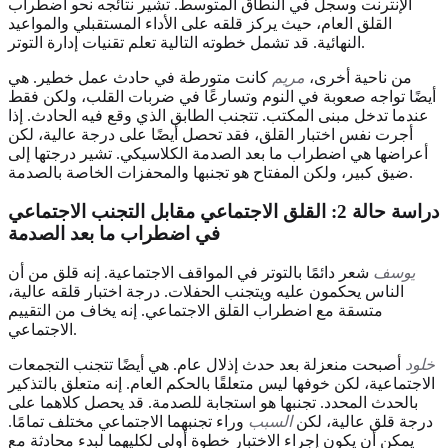
الإنترنت وسجل في النطاق المتوسط. تشير نتائجه نحو اضطراب
القلق العام، حيث يركز قلقه على الأداء المستقبلي والمواعيد
النهائية. قد تشمل خطوته التالية تعلم تقنيات إدارة التوتر.
من ناحية أخرى،
مريم
كانت متورطة في حادث عمل خطير. هي
أيضًا تواجه صعوبة في النوم وتسارعًا في ضربات القلب، ولكن فقط
عندما تدخل مبنى المكتب. تتجنب الطابق الذي وقع فيه الحادث. إذا
أجرت نفس اختبار القلق، فقد تحصل أيضًا على درجة عالية، لكن
أعراضها هي اضطراب ما بعد الصدمة الكلاسيكي. تشير درجتها إلى
ضيق كبير، ولكن المفتاح هو تجنبها والمحفزات الخاصة بالصدمة.
دراسة حالة 2: القلق الاجتماعي مقابل التجنب الاجتماعي
في اضطراب ما بعد الصدمة
يوسف
شعر دائمًا بالتوتر في المواقف الاجتماعية. إنه قلق من أن
الناس يحكمون عليه ويتجنب الحفلات. درجة اختبار قلقه عالية،
متسقة مع اضطراب القلق الاجتماعي. إنه يخاف من التقييم
الاجتماعي.
خلود
أصبحت منعزلة بعد حدث إذلال عام. هي أيضًا تتجنب التجمعات
الاجتماعية، لكن خوفها ليس متعلقًا بالحكم العام. إنه متعلق بالتذكير
بالحدث المحدد. تجنبها هو استجابة للصدمة. قد يحصل كلاهما على
درجة قلق عالية، لكن
السبب
وراء تجنبهما الاجتماعي مختلف تمامًا.
يمكن أن يكون إجراء الاختبار خطوة أولى لكليهما لبدء محادثة مع