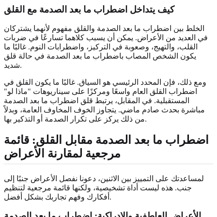
كيف يتداخل اضطراب ما بعد الصدمة مع القلق
الخلط بين اضطراب ما بعد الصدمة والقلق مفهوم لأنهما يشتركان
في العديد من الأعراض. يمكن أن يسبب كلاهما تسارعًا في ضربات
القلب، والتهيج، وصعوبة في التركيز، واضطرابات النوم. غالبًا ما
يكون الشخص المصاب باضطراب ما بعد الصدمة في حالة قلق
شديد.
ومع ذلك، فإن المحدد الرئيسي هو السياق. غالبًا ما يكون القلق في
اضطراب القلق العام واسعًا ومركزًا على سيناريوهات "ماذا لو"
المستقبلية. في المقابل، يرتبط قلق اضطراب ما بعد الصدمة
مباشرة بحدث صادم ماضي. يتجاوز الخوف المخاوف العامة، وبدلاً
من ذلك يركز على تكرار الصدمة أو التذكير بها.
اضطراب ما بعد الصدمة مقابل القلق: قائمة
مرجعية لمقارنة الأعراض
لمساعدتك على التمييز بين الاثنين، دعونا نفصل الأعراض جنبًا إلى
جنب. هذه ليست أداة تشخيصية، ولكنها قائمة مرجعية لتنظيم
أفكارك وفهم تجاربك بشكل أفضل.
الأعراض العاطفية والإدراكية: اضطراب ما بعد الصدمة