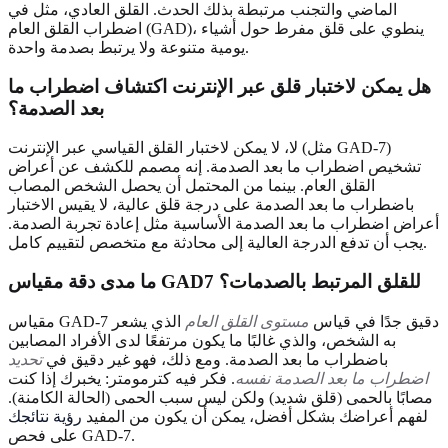
الماضي والتجنب مرتبطة بذلك الحدث. القلق العادي، مثل في
اضطراب القلق العام (GAD)، ينطوي على قلق مفرط حول أشياء
يومية متنوعة ولا يرتبط بصدمة واحدة.
هل يمكن لاختبار قلق عبر الإنترنت اكتشاف اضطراب ما
بعد الصدمة؟
لا، لا يمكن لاختبار القلق القياسي عبر الإنترنت (مثل GAD-7)
تشخيص اضطراب ما بعد الصدمة. إنه مصمم للكشف عن أعراض
القلق العام. بينما من المحتمل أن يحصل الشخص المصاب
باضطراب ما بعد الصدمة على درجة قلق عالية، لا يقيس الاختبار
أعراض اضطراب ما بعد الصدمة الأساسية مثل إعادة تجربة الصدمة.
يجب أن تدفع الدرجة العالية إلى محادثة مع متخصص لتقييم كامل.
ما مدى دقة مقياس GAD7 للقلق المرتبط بالصدمات؟
مقياس GAD-7 دقيق جدًا في قياس
مستوى القلق العام
الذي يشعر
به الشخص، والذي غالبًا ما يكون مرتفعًا لدى الأفراد المصابين
باضطراب ما بعد الصدمة. ومع ذلك، فهو غير دقيق في
تحديد
اضطراب ما بعد الصدمة نفسه
. فكر فيه كترمومتر: يخبرك إذا كنت
مصابًا بالحمى (قلق شديد) ولكن ليس سبب الحمى (الحالة الكامنة).
لفهم أعراضك بشكل أفضل، يمكن أن يكون من المفيد
رؤية نتائجك
على فحص GAD-7.