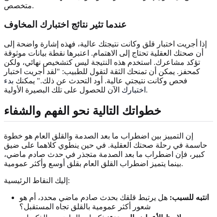
متخصص.
عندما تثير نتائج اختبارك المخاوف
إذا أجريت اختبار قلق وكانت نتيجتك عالية، فهذه إشارة واضحة إلى
أن صحتك العقلية تحتاج إلى الاهتمام. اعتبرها نقطة بيانات موثوقة
تؤكد مشاعرك. استخدم هذه النتيجة ليس كتشخيص نهائي، ولكن
كمحفز. يمكن أن تمنحك الثقة لتقول للطبيب: "لقد أجريت اختبار
فحص وكانت نتيجتي عالية. أود التحدث عن ذلك." يمكنك
بدء
الآن للحصول على تلك البصيرة الأولية.
اختبارك
خطواتك التالية نحو الفهم والشفاء
إن التمييز بين اضطراب ما بعد الصدمة والقلق العام هو خطوة
حاسمة في رحلة صحتك العقلية. في حين ينطوي كلاهما على ضيق
كبير، فإن اضطراب ما بعد الصدمة متجذر في حدث صادم ماضي،
بينما يتميز اضطراب القلق العام بقلق أوسع وأكثر عمومية.
إليك النقاط الرئيسية:
انتبه للسبب:
هل يرتبط قلقك بحدث صادم ماضي محدد، أم هو
شعور أكثر عمومية بالقلق تجاه المستقبل؟