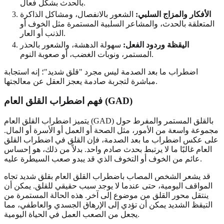
بالحدث بشكل فعال.
الأفكار والمزاج السلبي:
الشعور بالانفصال، ومشاكل الذاكرة
المتعلقة بالحدث، والمشاعر السلبية المستمرة مثل الخوف أو
الذنب أو العار.
اليقظة وردود الفعل:
سهولة الدهشة، والشعور بالحذر
المستمر، ونوبات الغضب، أو صعوبة النوم.
اضطراب ما بعد الصدمة ليس مجرد "قلق شديد"؛ إنه استجابة
مباشرة لتجربة صادمة يعجز العقل عن معالجتها.
فهم اضطراب القلق العام (GAD)
يتميز اضطراب القلق العام (GAD) بالقلق المستمر والمفرط حول
مجموعة واسعة من الأمور، مثل الصحة أو العمل أو الأسرة أو المال.
على عكس اضطراب ما بعد الصدمة، فإن القلق في اضطراب القلق
العام غالبًا ما لا يرتبط بحدث صادم واحد. بدلاً من ذلك، هو إحساس
عائم من الخوف أو التخوف الذي قد يبدو صعب السيطرة عليه.
قد يشعر الشخص المصاب باضطراب القلق العام بقلق شديد تجاه
المواقف اليومية، حتى عندما لا يوجد سبب حقيقي للقلق. يمكن أن
ينتقل محور القلق من موضوع إلى آخر. هذه الحالة المستمرة من
التيقظ الشديد يمكن أن تؤدي إلى الإرهاق الجسدي والعاطفي، مما
يجعل من الصعب العمل في الحياة اليومية.