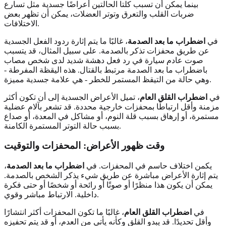
بينما يمكن أن تسبب كلتا الحالتين أعراضًا جسدية مثل تسارع
ضربات القلب والتعرق وتوتر العضلات، يمكن أن تظهر بعض
الاختلافات.
في
اضطراب ما بعد الصدمة
، غالبًا ما يتم إثارة ردود الفعل الجسدية
عن طريق محفزات تذكر بالصدمة. على سبيل المثال، قد يتسبب
صوت عادم سيارة في رد فعل دهشة شديد لدى شخص مصاب
باضطراب ما بعد الصدمة مرتبط بالقتال. هذه اليقظة المفرطة -
وهي حالة من التيقظ المستمر للخطر - هي علامة جسدية مميزة.
في
اضطراب القلق العام
، تميل الأعراض الجسدية إلى أن تكون أكثر
مزمنة وأقل ارتباطًا بمحفزات خارجية محددة. قد تشعر بآلام عضلية
مستمرة، أو إرهاق بسبب قلة النوم، أو مشاكل في المعدة، أو صداع
بسبب حالة التوتر المستمرة الكامنة.
وقت ظهور الأعراض: المحفزات والتوقيت
يكمن اختلاف حاسم في المحفزات. في
اضطراب ما بعد الصدمة
،
يتم إثارة الأعراض مباشرة عن طريق شيء يذكر الشخص بالصدمة.
يمكن أن يكون هذا منظرًا أو صوتًا أو رائحة أو شخصًا أو حتى فكرة
داخلية. الارتباط مباشر وقوي.
في
اضطراب القلق العام
، غالبًا ما تكون المحفزات أكثر انتشارًا
وأقل تحديدًا. قد يبدو القلق وكأنه يأتي من العدم، أو قد يتم تحفيزه