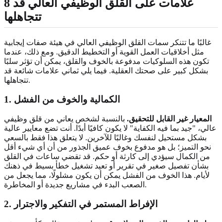
8 علامات على القلق الوظيفي العالي قد
تتجاهلها
غالبًا ما تتنكر سمات القلق الوظيفي العالي في هيئة صفات إيجابية
مثل أخلاقيات العمل القوية أو التخطيط الدقيق. ومع ذلك، عندما
تكون هذه السلوكيات مدفوعة بالخوف والقلق، يمكن أن تؤثر سلبًا
بشكل كبير على صحتك العقلية. فيما يلي ثماني علامات شائعة قد
تتجاهلها.
1. الكمالية والخوف من الفشل
المعيار غير القابل للتحقيق.
بالنسبة لشخص يعاني من قلق وظيفي
عالي، "جيد بما فيه الكفاية" لا يكون كافيًا أبدًا. أنت تضع معايير عالية
بشكل مستحيل لنفسك وغالبًا للآخرين. لا يتعلق هذا فقط بالسعي
نحو التميز؛ بل هو مدفوع بخوف عميق الجذور من أن أي شيء أقل
من الكمال سيؤدي إلى كارثة أو حكم. قد تقضي ساعات في القلق
بشأن تفصيل صغير في تقرير أو تعيد تشغيل خطأ بسيط في ذهنك
لأيام. هذا الخوف من الفشل يمكن أن يكون مشلولًا، مما يجعل من
الصعب البدء في مشاريع جديدة أو المخاطرة.
2. الإفراط المستمر في التفكير والاجترار