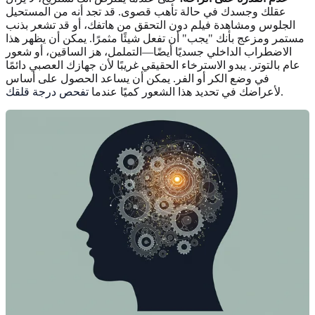
عقلك وجسدك في حالة تأهب قصوى. قد تجد أنه من المستحيل
الجلوس ومشاهدة فيلم دون التحقق من هاتفك، أو قد تشعر بذنب
مستمر ومزعج بأنك "يجب" أن تفعل شيئًا مثمرًا. يمكن أن يظهر هذا
الاضطراب الداخلي جسديًا أيضًا—التململ، هز الساقين، أو شعور
عام بالتوتر. يبدو الاسترخاء الحقيقي غريبًا لأن جهازك العصبي دائمًا
في وضع الكر أو الفر. يمكن أن يساعد الحصول على أساس
.
لأعراضك في تحديد هذا الشعور كميًا عندما
تفحص درجة قلقك