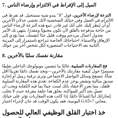
7. الميل إلى الإفراط في الالتزام وإرضاء الناس
النزعة لإرضاء الآخرين.
قول "لا" يبدو شبه مستحيل. قد تفرط في
الالتزام في العمل وفي حياتك الشخصية لأنك تخشى خذلان الآخرين
أو أن يُنظر إليك على أنك غير قادر. تنبع هذه النزعة لإرضاء الناس
من حاجة مدفوعة بالقلق لأن تكون محبوبًا ومقدرًا. ينتهي بك الأمر
بجدول أعمال مزدحم ووقت قليل جدًا لنفسك، مما يؤدي إلى
الإرهاق والاستياء. احتياجاتك الخاصة تتراجع باستمرار إلى المرتبة
الثانية بعد الاحتياجات المتصورة لكل شخص آخر من حولك.
8. مقارنة نفسك سلبًا بالآخرين
فخ المقارنات السلبية.
غالبًا ما تتضمن مونولوجك الداخلي تعليقًا
مستمرًا حول كيفية مقارنتك بالآخرين—وتجد نفسك دائمًا تقريبًا أقل
شأنًا. تتصفح وسائل التواصل الاجتماعي وترى ترقية زميل أو إجازة
صديق مثالية وتشعر بوخز عدم الكفاءة. تغذي هذه المقارنة السلبية
قلقك، مما يعزز الاعتقاد بأنك لست جيدًا بما فيه الكفاية ويجب أن
تعمل بجد أكبر للمواكبة. يخلق هذا حلقة مفرغة حيث لا تجلب
إنجازاتك أبدًا إشباعًا دائمًا. إذا كانت هذه المقارنات تؤثر على حياتك
.
اختبار GAD-7 مجاني
اليومية، فقد يكون الوقت قد حان لإجراء
خذ اختبار القلق الوظيفي العالي للحصول