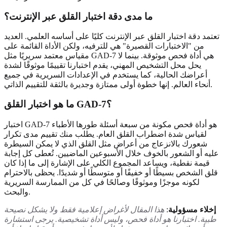
ما مدى دقة اختبار القلق عبر الإنترنت؟
تعتمد دقة اختبار القلق عبر الإنترنت كليًا على أساسه العلمي. العديد
من "الاختبارات القصيرة" هي للترفيه، ولكن الأداة القائمة على
مقياس معتمد سريريًا مثل GAD-7 هي أداة فحص موثوقة. بينما لا
يحل محل التشخيص المهني، يقدم اختبارنا تقييمًا موثوقًا لشدة
أعراضك الحالية، كما يستخدم في الإعدادات السريرية في جميع
أنحاء العالم. إنها خطوة أولى ممتازة وجديرة بالثقة للتقييم الذاتي.
ما هو اختبار القلق GAD-7؟
اختبار GAD-7 هو أداة فحص مكونة من سبعة أسئلة طورها الأطباء
لقياس شدة اضطراب القلق العام. يطلب منك تقييم مدى تكرار
شعورك بالانزعاج من أعراض مثل القلق الذي لا يمكن السيطرة
عليه أو الشعور بالخوف خلال الأسبوعين الماضيين. تُعطى كل إجابة
قيمة نقطية، ويساعد المجموع الكلي على الإشارة إلى ما إذا كان
قلق الشخص بسيطًا أو خفيفًا أو متوسطًا أو شديدًا. يحظى بالاحترام
لكونه موجزًا وموثوقًا وصالحًا في كل من الممارسة السريرية
والبحث.
إخلاء مسؤولية
:
هذا المقال لأغراض إعلامية فقط ولا يشكل نصيحة
طبية. اختبارنا هو أداة فحص، وليس أداة تشخيصية. يرجى استشارة