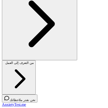
من التعرف إلى العمل
نحن نقدر ملاحظاتك
AnxietyTest.me