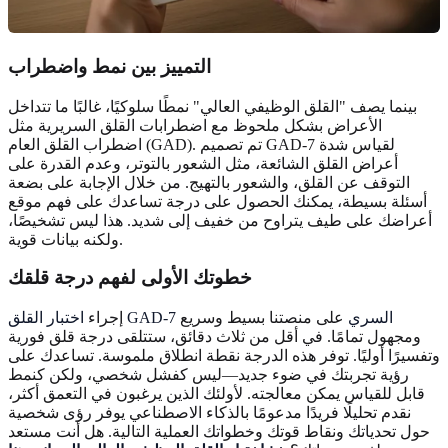
التمييز بين نمط واضطراب
بينما يصف "القلق الوظيفي العالي" نمطًا سلوكيًا، غالبًا ما تتداخل
الأعراض بشكل ملحوظ مع اضطرابات القلق السريرية مثل
اضطراب القلق العام (GAD). تم تصميم GAD-7 لقياس شدة
أعراض القلق الشائعة، مثل الشعور بالتوتر، وعدم القدرة على
التوقف عن القلق، والشعور بالتهيج. من خلال الإجابة على بضعة
أسئلة بسيطة، يمكنك الحصول على درجة تساعدك على فهم موقع
أعراضك على طيف يتراوح من خفيف إلى شديد. هذا ليس تشخيصًا،
ولكنه بيانات قوية.
خطوتك الأولى لفهم درجة قلقك
اختبار القلق GAD-7 السري
على منصتنا بسيط وسريع
إجراء
ومجهول تمامًا. في أقل من ثلاث دقائق، ستتلقى درجة قلق فورية
وتفسيرًا أوليًا. توفر هذه الدرجة نقطة انطلاق ملموسة. تساعدك على
رؤية تجربتك في ضوء جديد—ليس كفشل شخصي، ولكن كنمط
قابل للقياس يمكن معالجته. لأولئك الذين يرغبون في التعمق أكثر،
نقدم تحليلًا فريدًا مدعومًا بالذكاء الاصطناعي يوفر رؤى شخصية
حول تحدياتك ونقاط قوتك وخطواتك العملية التالية. هل أنت مستعد