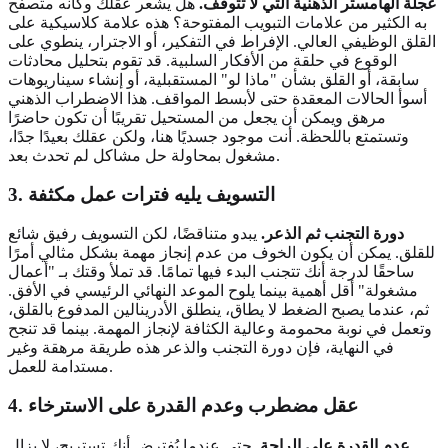
عجلة الهامستر الذهنية التي لا تتوقف.
هل يشعر عقلك وكأنه متصفح
به الكثير من علامات التبويب المفتوحة؟ هذه علامة كلاسيكية على
القلق الوظيفي العالي. الإفراط في التفكير، أو الاجترار، ينطوي على
الوقوع في حلقة من الأفكار السلبية. قد تقوم بتحليل محادثات
سابقة، أو القلق بشأن "ماذا لو" المستقبلية، أو إنشاء سيناريوهات
أسوأ الحالات المعقدة حتى لأبسط المواقف. هذا الاضطراب الذهني
مرهق ويمكن أن يجعل من المستحيل تقريبًا أن تكون حاضرًا
وتستمتع باللحظة. أنت موجود جسديًا هنا، ولكن عقلك بعيدًا جدًا،
مشغول بمحاولة حل مشاكل لم تحدث بعد.
3. التسويف يليه فترات عمل مكثفة
دورة التجنب ثم الذعر.
يبدو متناقضًا، لكن التسويف رفيق شائع
للقلق. يمكن أن يكون الخوف من عدم إنجاز مهمة بشكل مثالي أمرًا
ساحقًا لدرجة أنك تتجنب البدء فيها تمامًا. قد تملأ وقتك بـ "أعمال
مشغولة" أقل أهمية بينما يلوح الموعد النهائي الرئيسي في الأفق.
ثم، عندما يصبح الضغط لا يطاق، ينطلق الأدرينالين المدفوع بالقلق،
وتعمل في نوبة محمومة وعالية الكثافة لإنجاز المهمة. بينما قد تنجح
في النهاية، فإن دورة التجنب والذعر هذه طريقة مرهقة وغير
مستدامة للعمل.
4. عقل مضطرب وعدم القدرة على الاسترخاء
عدم القدرة على الراحة.
حتى عندما يُفترض أنك تستريح، لا يزال