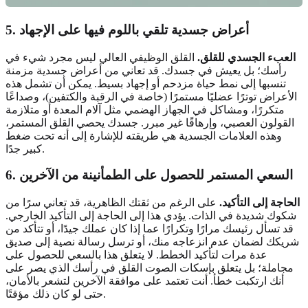
5. أعراض جسدية تلقي باللوم فيها على الإجهاد
العبء الجسدي للقلق.
القلق الوظيفي العالي ليس مجرد شيء في
رأسك؛ بل يعيش في جسدك. قد تعاني من أعراض جسدية مزمنة
تنسبها إلى نمط حياة مزدحم أو إجهاد بسيط. يمكن أن تشمل هذه
الأعراض توترًا عضليًا مستمرًا (خاصة في الرقبة والكتفين)، وصداعًا
متكررًا، ومشاكل في الجهاز الهضمي مثل آلام المعدة أو متلازمة
القولون العصبي، وإرهاقًا غير مبرر. جسدك يحصي القلق المستمر،
وهذه العلامات الجسدية هي طريقته للإشارة إلى أنه تحت ضغط
كبير جدًا.
6. السعي المستمر للحصول على الطمأنينة من الآخرين
الحاجة إلى التأكيد.
على الرغم من ثقتك الظاهرية، قد تعاني سرًا من
شكوك شديدة في الذات. يؤدي هذا إلى الحاجة إلى التأكيد الخارجي.
قد تسأل رئيسك مرارًا وتكرارًا عما إذا كان عملك جيدًا، أو تتأكد من
شريكك لضمان عدم انزعاجه منك، أو ترسل رسالة نصية إلى صديق
عدة مرات لتأكيد الخطط. لا يتعلق هذا بالسعي للحصول على
مجاملة؛ بل يتعلق بإسكات الصوت القلق في رأسك الذي يصر على
أنك ارتكبت خطأ. أنت تعتمد على موافقة الآخرين لتشعر بالأمان،
حتى لو كان ذلك مؤقتًا.