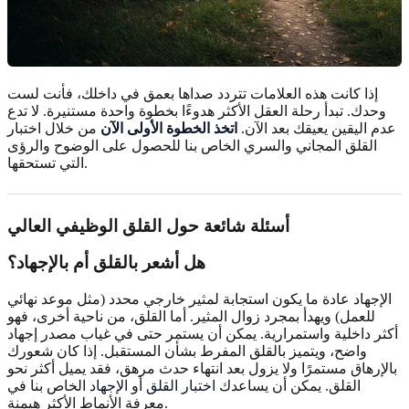
إذا كانت هذه العلامات تتردد صداها بعمق في داخلك، فأنت لست
وحدك. تبدأ رحلة العقل الأكثر هدوءًا بخطوة واحدة مستنيرة. لا تدع
عدم اليقين يعيقك بعد الآن.
اتخذ الخطوة الأولى الآن
من خلال اختبار
القلق المجاني والسري الخاص بنا للحصول على الوضوح والرؤى
التي تستحقها.
أسئلة شائعة حول القلق الوظيفي العالي
هل أشعر بالقلق أم بالإجهاد؟
الإجهاد عادة ما يكون استجابة لمثير خارجي محدد (مثل موعد نهائي
للعمل) ويهدأ بمجرد زوال المثير. أما القلق، من ناحية أخرى، فهو
أكثر داخلية واستمرارية. يمكن أن يستمر حتى في غياب مصدر إجهاد
واضح، ويتميز بالقلق المفرط بشأن المستقبل. إذا كان شعورك
بالإرهاق مستمرًا ولا يزول بعد انتهاء حدث مرهق، فقد يميل أكثر نحو
القلق. يمكن أن يساعدك
اختبار القلق أو الإجهاد
الخاص بنا في
معرفة الأنماط الأكثر هيمنة.