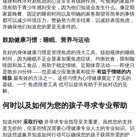
规律和秩序对易焦虑的心灵非常有镇静作用。可预测的家庭环
境有助于青少年感到安全，因为他们知道会发生什么。像定期
家庭晚餐、固定的睡前时间以及明确的家务期望等简单的事情
都可以减少环境压力。赞扬努力而非结果，以减轻表现焦虑，
并确保他们知道您的爱是无条件的。
鼓励健康习惯：睡眠、营养与运动
良好的身体健康习惯是管理焦虑的强大工具。鼓励规律的睡眠
时间，因为睡眠不足会显著加重焦虑症状。均衡饮食，限制咖
啡因和加工食品，有助于稳定情绪。定期体育活动——即使只
是散步20分钟——也是减少应激激素和提升
有益于情绪的内
啡肽
最有效的方法之一。这些习惯为心理健康奠定了坚实的
基础。一个
焦虑筛查工具
也可以提供有助于开始对话的见
解。
何时以及如何为您的孩子寻求专业帮助
知道何时
采取行动
并寻求专业指导至关重要。虽然您的支持
是无价的，但某些情况需要心理健康专业人士的专业知识。识
别这些迹象并知道如何行动可以确保您的孩子获得所需的护