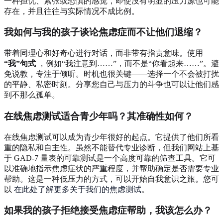
一种担忧、紧张或恐惧的感觉，即使没有明显的压力源也可能
存在，并且往往与实际情况不成比例。
我如何与我的孩子谈论焦虑症而不让他们退缩？
带着同理心和好奇心进行对话，而非带有指责意味。使用
“我”句式
，例如“我注意到……”，而不是“你看起来……”。避
免说教，专注于倾听。时机也很关键——选择一个不会被打扰
的平静、私密时刻。分享您自己与压力的斗争也可以让他们感
到不那么孤单。
在线焦虑测试适合青少年吗？其准确性如何？
在线焦虑测试可以成为青少年很好的起点。它提供了他们所看
重的隐私和自主性。虽然不能替代专业诊断，但我们网站上基
于 GAD-7 量表的可靠测试是一个高度可靠的筛查工具。它可
以准确地指示焦虑症状的严重程度，并帮助确定是否需要专业
帮助。这是一种低压力的方式，可以开始自我意识之旅。您可
以
在此处了解更多关于我们的焦虑测试
。
如果我的孩子拒绝接受焦虑症帮助，我该怎么办？